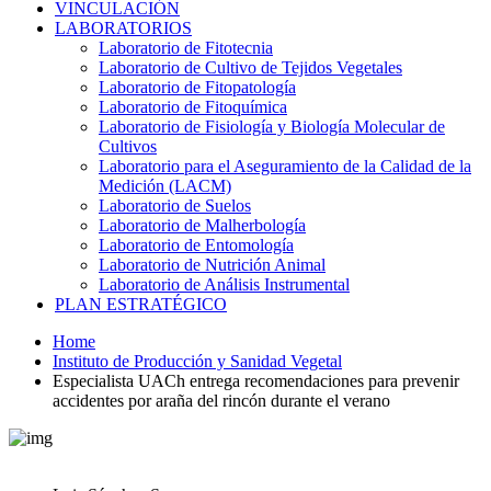
VINCULACIÓN
LABORATORIOS
Laboratorio de Fitotecnia
Laboratorio de Cultivo de Tejidos Vegetales
Laboratorio de Fitopatología
Laboratorio de Fitoquímica
Laboratorio de Fisiología y Biología Molecular de
Cultivos
Laboratorio para el Aseguramiento de la Calidad de la
Medición (LACM)
Laboratorio de Suelos
Laboratorio de Malherbología
Laboratorio de Entomología
Laboratorio de Nutrición Animal
Laboratorio de Análisis Instrumental
PLAN ESTRATÉGICO
Home
Instituto de Producción y Sanidad Vegetal
Especialista UACh entrega recomendaciones para prevenir
accidentes por araña del rincón durante el verano