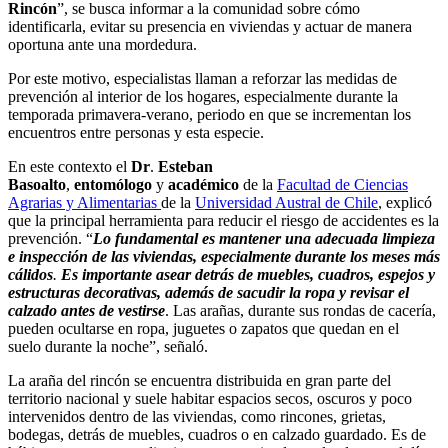
Rincón
”, se busca informar a la comunidad sobre cómo
identificarla, evitar su presencia en viviendas y actuar de manera
oportuna ante una mordedura.
Por este motivo, especialistas llaman a reforzar las medidas de
prevención al interior de los hogares, especialmente durante la
temporada primavera-verano, periodo en que se incrementan los
encuentros entre personas y esta especie.
En este contexto el
Dr
.
Esteban
Basoalto
,
entomólogo
y
académico
de la
Facultad de Ciencias
Agrarias y Alimentarias
de la
Universidad Austral de Chile
, explicó
que la principal herramienta para reducir el riesgo de accidentes es la
prevención. “
Lo fundamental es mantener una adecuada limpieza
e inspección de las viviendas, especialmente durante los meses más
cálidos
.
Es importante asear detrás de muebles, cuadros, espejos y
estructuras decorativas, además de sacudir la ropa y revisar el
calzado antes de vestirse
. Las arañas, durante sus rondas de cacería,
pueden ocultarse en ropa, juguetes o zapatos que quedan en el
suelo durante la noche”, señaló.
La araña del rincón se encuentra distribuida en gran parte del
territorio nacional y suele habitar espacios secos, oscuros y poco
intervenidos dentro de las viviendas, como rincones, grietas,
bodegas, detrás de muebles, cuadros o en calzado guardado. Es de