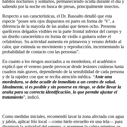
hábitos nocturnos y solitarios, permaneciendo oculta durante el día y
saliendo por la noche en busca de presas, principalmente insectos.
Respecto a sus características, el Dr. Basoalto detalló que esta
especie “posee seis ojos dispuestos en pares en forma de ‘V’, a
diferencia de la mayoría de las arañas que tienen ocho. Presenta
quelíceros delgados visibles en la parte frontal inferior del cuerpo y
un diseño característico en forma de violín o guitarra sobre el
cefalotórax. Su actividad aumenta en primavera y verano debido al
calor, que estimula su movimiento y reproducción, incrementando la
probabilidad de contacto con las personas”.
En cuanto a los riesgos asociados a su mordedura, el académico
explicó que el veneno puede provocar desde lesiones cutáneas hasta
cuadros más graves, dependiendo de la sensibilidad de cada persona
y de la rapidez con que se reciba atención médica. “
Ante una
mordedura, se debe acudir de inmediato a un centro de salud.
Idealmente, si es posible y sin ponerse en riesgo
,
se debe llevar la
araña para su correcta identificación
,
lo que permite ajustar el
tratamiento
”, indicó.
Como medidas iniciales, recomendó lavar la zona afectada con agua
y jabón, aplicar frío local —como hielo envuelto en una tela— para
disminuir la actividad del veneno, y mantener la calma mientras se