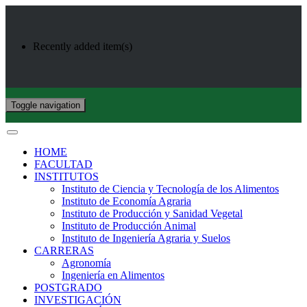
Recently added item(s)
Toggle navigation
HOME
FACULTAD
INSTITUTOS
Instituto de Ciencia y Tecnología de los Alimentos
Instituto de Economía Agraria
Instituto de Producción y Sanidad Vegetal
Instituto de Producción Animal
Instituto de Ingeniería Agraria y Suelos
CARRERAS
Agronomía
Ingeniería en Alimentos
POSTGRADO
INVESTIGACIÓN