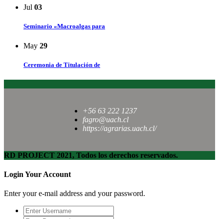
Jul
03
Seminario «Macroalgas para
May
29
Ceremonia de Titulación de
+56 63 222 1237
fagro@uach.cl
https://agrarias.uach.cl/
RD PROJECT 2021, Todos los derechos reservados.
Login Your Account
Enter your e-mail address and your password.