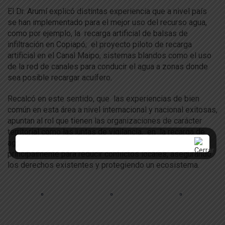
El Dr. Arumí explicó distintas experiencia que a nivel país
se han implementado para el mejor uso del recurso agua,
como por ejemplo, la recarga artificial de balsas de
infiltración en Copiapó; el proyecto piloto de recarga
artificial en el Canal Maipo, sistemas blandos como el uso
de la red de canales para conducir el agua a zonas donde
sea posible recargar acuífero.
Recalcó en este sentido, que las experiencias de bien
común en esta área a nivel internacional y nacional exitosas,
apuntan al rol que tienen las organizaciones de carácter
territorial como las juntas de vigilancia, en la recarga de
aguas subterráneas para generar soluciones públicas,
principalmente para reducir conflictos locales, asegurando
los derechos existentes y protegiendo un ecosistema.