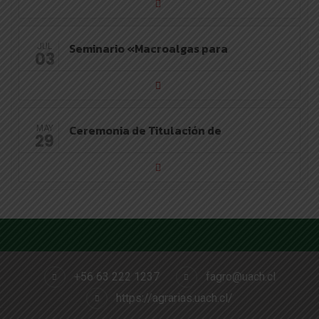
Seminario «Macroalgas para
JUL
03
Ceremonia de Titulación de
MAY
29
+56 63 222 1237
fagro@uach.cl
https://agrarias.uach.cl/