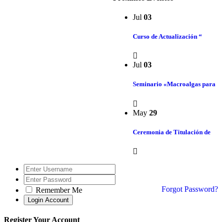
Jul
03
Curso de Actualización “
Jul
03
Seminario «Macroalgas para
May
29
Ceremonia de Titulación de
Forgot Password?
Remember Me
Register Your Account