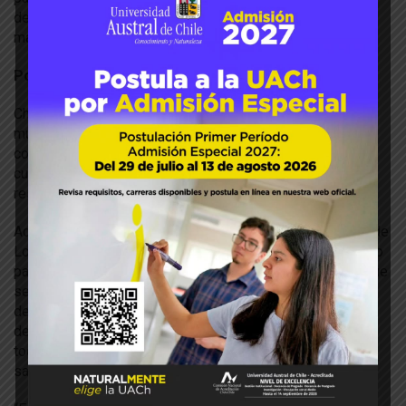
de octubre. Se tiene prevista su cosecha a inicios de
marzo.
Potencia mundial
Chile es una potencia mundial en los servicios de
multiplicación de contra estación, tanto con Europa, como
con Norteamérica, debido a la posibilidad de sembrar
cuando el hemisferio norte está en invierno, dando como
resultado dos cosechas en un año.
Además de los altos rendimientos logrados en la región de
Los Ríos, un punto clave es el posicionamiento de nuestro
país en este tipo de servicios, por la excelente imagen que
se tiene en el extranjero, donde desataca el orden a nivel
de servicios como aduanas, sumado a la importante labor
del Servicio Agrícola y Ganadero, lo que permitió sembrar
todo esto en un plazo de 12 días desde que las semillas
salieron de las oficinas de Faba Plus en Inglaterra.