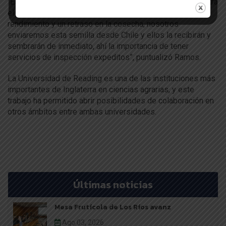
“Esto es de suma importancia, ya que acá trabajamos contra
el tiempo y cada día que pasa significa una merma en el
rendimiento y un retraso en la cosecha, nosotros
enviaremos esta semilla desde Chile y ellos la recibirán y
sembrarán de inmediato, ahí la importancia de tener
servicios de inspección expeditos”, puntualizó Ramos.
La Universidad de Reading es una de las instituciones más
importantes de Inglaterra en ciencias agrarias, y este
trabajo ha permitido abrir posibilidades de colaboración en
otros ámbitos entre ambas universidades.
Últimas noticias
Mesa Frutícola de Los Ríos avanz
Ago 03, 2026