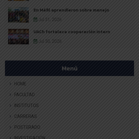
En Máfil aprendieron sobre manejo
Jul 31, 2026
UACh fortalece cooperación intern
Jul 30, 2026
Menú
HOME
FACULTAD
INSTITUTOS
CARRERAS
POSTGRADO
INVESTIGACIÓN