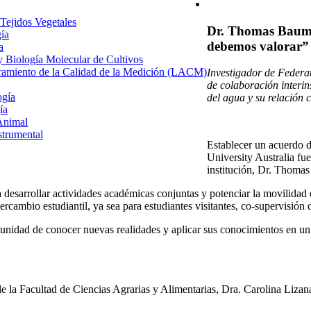
 Tejidos Vegetales
Dr. Thomas Baumg
gía
debemos valorar”
a
 y Biología Molecular de Cultivos
uramiento de la Calidad de la Medición (LACM)
Investigador de Federa
de colaboración interin
ogía
del agua y su relación c
ía
Animal
strumental
Establecer un acuerdo d
University Australia fue
institución, Dr. Thoma
sarrollar actividades académicas conjuntas y potenciar la movilidad 
ercambio estudiantil, ya sea para estudiantes visitantes, co-supervisión 
tunidad de conocer nuevas realidades y aplicar sus conocimientos en un
e la Facultad de Ciencias Agrarias y Alimentarias, Dra. Carolina Lizana