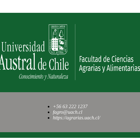
+56 63 222 1237
fagro@uach.cl
https://agrarias.uach.cl/