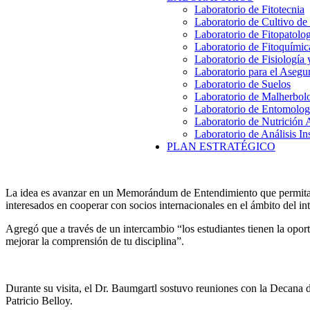
Laboratorio de Fitotecnia
Laboratorio de Cultivo de
Laboratorio de Fitopatolo
Laboratorio de Fitoquímic
Laboratorio de Fisiología
Laboratorio para el Aseg
Laboratorio de Suelos
Laboratorio de Malherbol
Laboratorio de Entomolog
Laboratorio de Nutrición 
Laboratorio de Análisis In
PLAN ESTRATÉGICO
La idea es avanzar en un Memorándum de Entendimiento que permita de
interesados en cooperar con socios internacionales en el ámbito del int
Agregó que a través de un intercambio “los estudiantes tienen la opor
mejorar la comprensión de tu disciplina”.
Durante su visita, el Dr. Baumgartl sostuvo reuniones con la Decana d
Patricio Belloy.