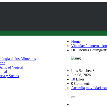
Home
Vinculación internacion
Dr. Thomas Baumgartl: 
nología de los Alimentos
aria
 Sanidad Vegetal
Luis Sánchez S
nimal
Jun 08, 2026
aria y Suelos
10
Likes
0 Comments
Australia
movilidad estu