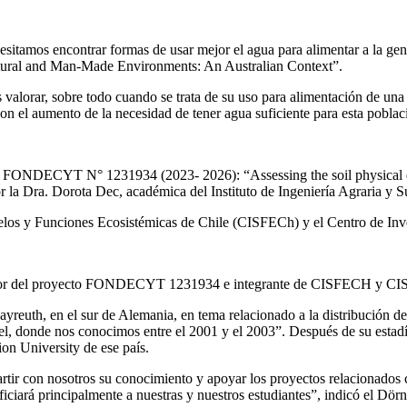
itamos encontrar formas de usar mejor el agua para alimentar a la gent
 Natural and Man-Made Environments: An Australian Context”.
alorar, sobre todo cuando se trata de su uso para alimentación de una 
n el aumento de la necesidad de tener agua suficiente para esta poblaci
cto FONDECYT N° 1231934 (2023- 2026): “Assessing the soil physical qu
or la Dra. Dorota Dec, académica del Instituto de Ingeniería Agraria y
elos y Funciones Ecosistémicas de Chile (CISFECh) y el Centro de Inv
igador del proyecto FONDECYT 1231934 e integrante de CISFECH y CISVo
euth, en el sur de Alemania, en tema relacionado a la distribución de t
iel, donde nos conocimos entre el 2001 y el 2003”. Después de su estad
ion University de ese país.
tir con nosotros su conocimiento y apoyar los proyectos relacionados 
iciará principalmente a nuestras y nuestros estudiantes”, indicó el Dörn