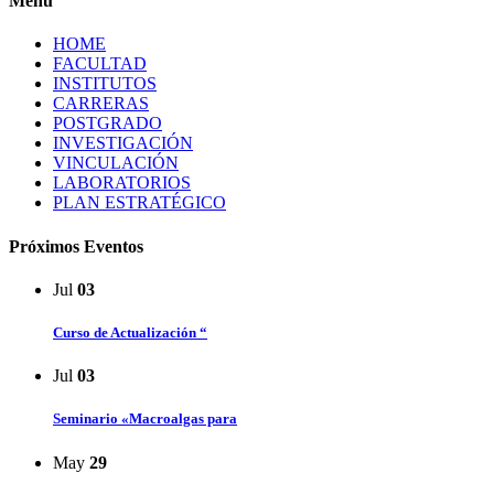
Menú
HOME
FACULTAD
INSTITUTOS
CARRERAS
POSTGRADO
INVESTIGACIÓN
VINCULACIÓN
LABORATORIOS
PLAN ESTRATÉGICO
Próximos Eventos
Jul
03
Curso de Actualización “
Jul
03
Seminario «Macroalgas para
May
29