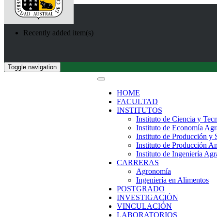
Recently added item(s)
Toggle navigation
HOME
FACULTAD
INSTITUTOS
Instituto de Ciencia y Tec
Instituto de Economía Agr
Instituto de Producción y
Instituto de Producción A
Instituto de Ingeniería Agr
CARRERAS
Agronomía
Ingeniería en Alimentos
POSTGRADO
INVESTIGACIÓN
VINCULACIÓN
LABORATORIOS