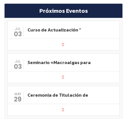
Próximos Eventos
Curso de Actualización “
JUL
03
Seminario «Macroalgas para
JUL
03
Ceremonia de Titulación de
MAY
29