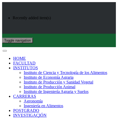
Recently added item(s)
Toggle navigation
HOME
FACULTAD
INSTITUTOS
Instituto de Ciencia y Tecnología de los Alimentos
Instituto de Economía Agraria
Instituto de Producción y Sanidad Vegetal
Instituto de Producción Animal
Instituto de Ingeniería Agraria y Suelos
CARRERAS
Agronomía
Ingeniería en Alimentos
POSTGRADO
INVESTIGACIÓN