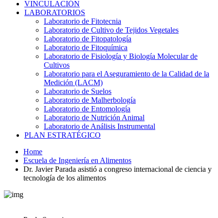
VINCULACIÓN
LABORATORIOS
Laboratorio de Fitotecnia
Laboratorio de Cultivo de Tejidos Vegetales
Laboratorio de Fitopatología
Laboratorio de Fitoquímica
Laboratorio de Fisiología y Biología Molecular de
Cultivos
Laboratorio para el Aseguramiento de la Calidad de la
Medición (LACM)
Laboratorio de Suelos
Laboratorio de Malherbología
Laboratorio de Entomología
Laboratorio de Nutrición Animal
Laboratorio de Análisis Instrumental
PLAN ESTRATÉGICO
Home
Escuela de Ingeniería en Alimentos
Dr. Javier Parada asistió a congreso internacional de ciencia y
tecnología de los alimentos