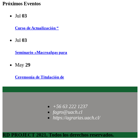
Próximos Eventos
Jul
03
Curso de Actualización “
Jul
03
Seminario «Macroalgas para
May
29
Ceremonia de Titulación de
+56 63 222 1237
fagro@uach.cl
https://agrarias.uach.cl/
RD PROJECT 2021, Todos los derechos reservados.