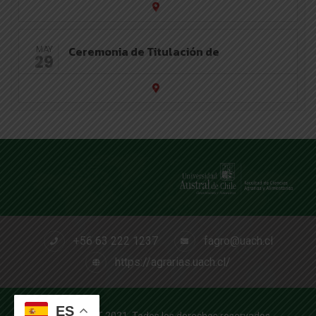
Ceremonia de Titulación de
MAY
29
+56 63 222 1237
fagro@uach.cl
https://agrarias.uach.cl/
ES