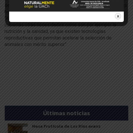
semen que se usa, la sincronización de la respuesta de las
hembras a las hormonas, el estado nutricional, entre otras:
“Antes de aplicar las biotecnologías debemos tener
cubiertas otras necesidades como son por ejemplo la
nutrición y la sanidad, ya que existen tecnologías
reproductivas que permitan acelerar la selección de
animales con mérito superior”.
Últimas noticias
Mesa Frutícola de Los Ríos avanz