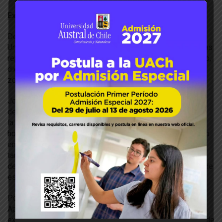
Experiencia de la Universidad Nacional de la Pampa
Desde la Facultad de Ciencias Veterinarias de la
Universidad de La Pampa, los especialistas en tecnologías
reproductivas en ovinos, José Luis Roberi y Pamela Bravo,
dieron a conocer su experiencia de esta institución en la
zona sur de Chile.
José Luis Roberi, relató el trabajo efectuado en esta zona
del país, reforzando la importancia de la capacitación y de
la toma de registros: “Si no tomamos registro y
homogenizamos, seguramente, no podremos llevar a cabo
en el largo del tiempo que la raza prolifere. Es importante
también trabajar en conjunto con centros educativos que
desarrollen la nueva temática de cómo producir ovinos y de
esa manera poder hacer algo sustentable y rentable”.
Por su parte Pamela Bravo, se refirió a las Biotecnologías
Aplicadas a la Reproducción de Rumiantes Menores,
explicando la técnica de inseminación artificial, la calidad de