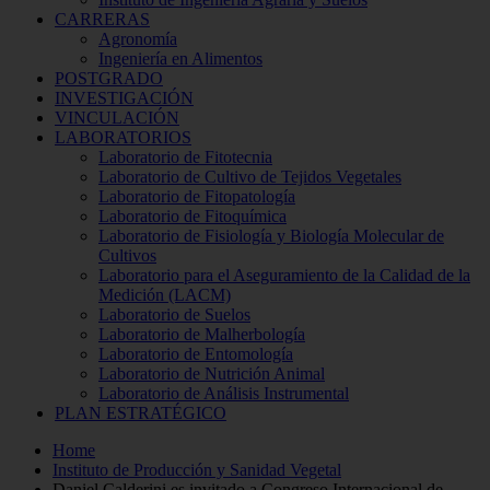
CARRERAS
Agronomía
Ingeniería en Alimentos
POSTGRADO
INVESTIGACIÓN
VINCULACIÓN
LABORATORIOS
Laboratorio de Fitotecnia
Laboratorio de Cultivo de Tejidos Vegetales
Laboratorio de Fitopatología
Laboratorio de Fitoquímica
Laboratorio de Fisiología y Biología Molecular de
Cultivos
Laboratorio para el Aseguramiento de la Calidad de la
Medición (LACM)
Laboratorio de Suelos
Laboratorio de Malherbología
Laboratorio de Entomología
Laboratorio de Nutrición Animal
Laboratorio de Análisis Instrumental
PLAN ESTRATÉGICO
Home
Instituto de Producción y Sanidad Vegetal
Daniel Calderini es invitado a Congreso Internacional de