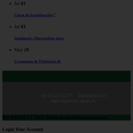
Jul
03
Curso de Actualización “
Jul
03
Seminario «Macroalgas para
May
29
Ceremonia de Titulación de
+56 63 222 1237
fagro@uach.cl
https://agrarias.uach.cl/
RD PROJECT 2021, Todos los derechos reservados.
Login Your Account