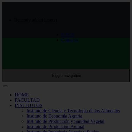
Recently added item(s)
UACh
Contacto
Toggle navigation
HOME
FACULTAD
INSTITUTOS
Instituto de Ciencia y Tecnología de los Alimentos
Instituto de Economía Agraria
Instituto de Producción y Sanidad Vegetal
Instituto de Producción Animal
Instituto de Ingeniería Agraria y Suelos