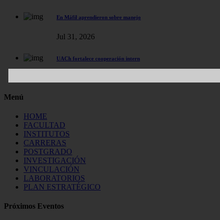
En Máfil aprendieron sobre manejo
Jul 31, 2026
UACh fortalece cooperación intern
Jul 30, 2026
Menú
HOME
FACULTAD
INSTITUTOS
CARRERAS
POSTGRADO
INVESTIGACIÓN
VINCULACIÓN
LABORATORIOS
PLAN ESTRATÉGICO
Próximos Eventos