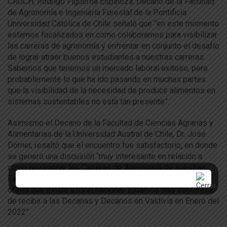
CRUCH, Rodrigo Figueroa Espinoza, Decano de la Facultad
de Agronomía e Ingeniería Forestal de la Pontificia
Universidad Católica de Chile señaló que “en este momento
estamos focalizados en como colaboramos para visibilizar
las carreras de agronomía y enfrentar en conjunto el desafío
de lograr atraer buenos estudiantes a nuestras carreras.
Sabemos que tenemos un mercado laboral exitoso, pero
probablemente lo que ha ido pasando en muchas partes
que la visibilidad de la necesidad de producir alimentos en
sistemas sustentables no está tan presente”.
Asimismo el Decano de la Facultad de Ciencias Agrarias y
Alimentarias de la Universidad Austral de Chile, Dr. José
Dörner, resaltó que el encuentro fue satisfactorio, en donde
se generó una discusión “muy interesante en relación a
como posicionar las Carreras de Agronomía de nuestras
Facultades buscando resaltar los que nos distingue de la
oferta que existe a nivel nacional. Estamos muy contentos
de recibir a las Decanas y Decanos en Valdivia en Enero del
2022”.