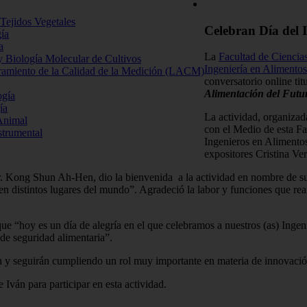
 Tejidos Vegetales
Celebran Día del 
gía
a
La
Facultad de Ciencias
 y Biología Molecular de Cultivos
Ingeniería en Alimentos
uramiento de la Calidad de la Medición (LACM)
conversatorio online ti
Alimentación del Futu
ogía
ía
La actividad, organizad
Animal
con el Medio de esta Fac
strumental
Ingenieros en Alimento
expositores Cristina V
r. Kong Shun Ah-Hen, dio la bienvenida a la actividad en nombre de su e
 distintos lugares del mundo”. Agradeció la labor y funciones que realiz
ue “hoy es un día de alegría en el que celebramos a nuestros (as) Inge
 de seguridad alimentaria”.
n y seguirán cumpliendo un rol muy importante en materia de innovació
 Iván para participar en esta actividad.