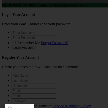
RD PROJECT 2021, Todos los derechos reservados.
Login Your Account
Enter your e-mail address and your password.
Remember Me
Forgot Password?
Register Your Account
Create your account. It will take less then a minute
I agree to the Terms of
Service & Privacy Policy