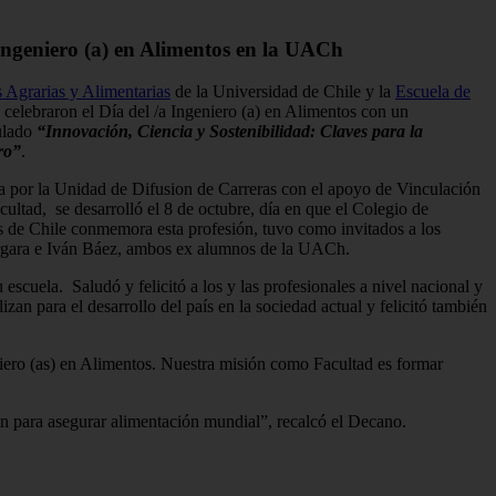
Ingeniero (a) en Alimentos en la UACh
 Agrarias y Alimentarias
de la Universidad de Chile y la
Escuela de
celebraron el Día del /a Ingeniero (a) en Alimentos con un
tulado
“Innovación, Ciencia y Sostenibilidad: Claves para la
ro”
.
a por la Unidad de Difusion de Carreras con el apoyo de Vinculación
ultad, se desarrolló el 8 de octubre, día en que el Colegio de
s de Chile conmemora esta profesión, tuvo como invitados a los
ergara e Iván Báez, ambos ex alumnos de la UACh.
scuela. Saludó y felicitó a los y las profesionales a nivel nacional y
an para el desarrollo del país en la sociedad actual y felicitó también
niero (as) en Alimentos. Nuestra misión como Facultad es formar
n para asegurar alimentación mundial”, recalcó el Decano.