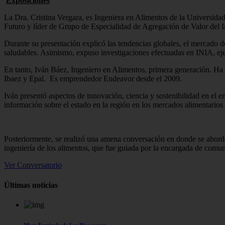
Exposiciones
La Dra. Cristina Vergara, es Ingeniera en Alimentos de la Universida
Futuro y líder de Grupo de Especialidad de Agregación de Valor del I
Durante su presentación explicó las tendencias globales, el mercado d
saludables. Asimismo, expuso investigaciones efectuadas en INIA, ejem
En tanto, Iván Báez, Ingeniero en Alimentos, primera generación. Ha d
Ibaez y Epal. Es emprendedor Endeavor desde el 2009.
Iván presentó aspectos de innovación, ciencia y sostenibilidad en el 
información sobre el estado en la región en los mercados alimentarios y
Posteriormente, se realizó una amena conversación en donde se abordó 
ingeniería de los alimentos, que fue guiada por la encargada de com
Ver Conversatorio
Últimas noticias
Mesa Frutícola de Los Ríos avanz