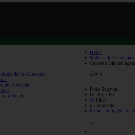
Home
Noticias de Estudiantes
Celebran Día del Ingen
nología de los Alimentos
aria
 Sanidad Vegetal
Paola Segovia
nimal
Oct 08, 2021
aria y Suelos
96
Likes
0 Comments
Escuela de Ingeniería 