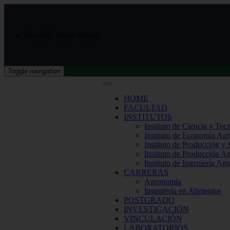
Recently added item(s)
Toggle navigation
HOME
FACULTAD
INSTITUTOS
Instituto de Ciencia y Tec
Instituto de Economía Agr
Instituto de Producción y
Instituto de Producción A
Instituto de Ingeniería Agr
CARRERAS
Agronomía
Ingeniería en Alimentos
POSTGRADO
INVESTIGACIÓN
VINCULACIÓN
LABORATORIOS