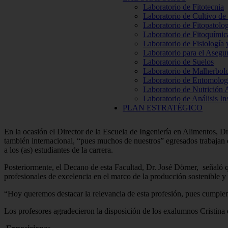
Laboratorio de Fitotecnia
Laboratorio de Cultivo de
Laboratorio de Fitopatolo
Laboratorio de Fitoquímic
Laboratorio de Fisiología
Laboratorio para el Aseg
Laboratorio de Suelos
Laboratorio de Malherbol
Laboratorio de Entomolog
Laboratorio de Nutrición 
Laboratorio de Análisis In
PLAN ESTRATÉGICO
En la ocasión el Director de la Escuela de Ingeniería en Alimentos, D
también internacional, “pues muchos de nuestros” egresados trabajan en
a los (as) estudiantes de la carrera.
Posteriormente, el Decano de esta Facultad, Dr. José Dörner, señaló q
profesionales de excelencia en el marco de la producción sostenible y
“Hoy queremos destacar la relevancia de esta profesión, pues cumple
Los profesores agradecieron la disposición de los exalumnos Cristina e