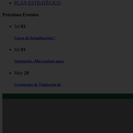
PLAN ESTRATÉGICO
Próximos Eventos
Jul
03
Curso de Actualización “
Jul
03
Seminario «Macroalgas para
May
29
Ceremonia de Titulación de