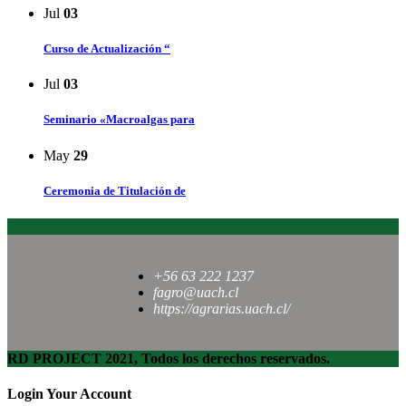
Jul
03
Curso de Actualización “
Jul
03
Seminario «Macroalgas para
May
29
Ceremonia de Titulación de
+56 63 222 1237
fagro@uach.cl
https://agrarias.uach.cl/
RD PROJECT 2021, Todos los derechos reservados.
Login Your Account