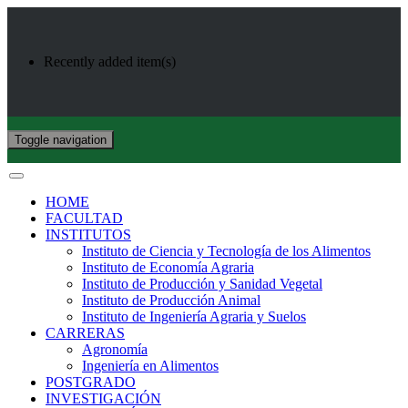
Recently added item(s)
Toggle navigation
HOME
FACULTAD
INSTITUTOS
Instituto de Ciencia y Tecnología de los Alimentos
Instituto de Economía Agraria
Instituto de Producción y Sanidad Vegetal
Instituto de Producción Animal
Instituto de Ingeniería Agraria y Suelos
CARRERAS
Agronomía
Ingeniería en Alimentos
POSTGRADO
INVESTIGACIÓN