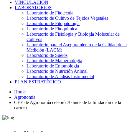
VINCULACIÓN
LABORATORIOS
Laboratorio de Fitotecnia
Laboratorio de Cultivo de Tejidos Vegetales
Laboratorio de Fitopatología
Laboratorio de Fitoquímica
Laboratorio de Fisiología y Biología Molecular de
Cultivos
Laboratorio para el Aseguramiento de la Calidad de la
Medición (LACM)
Laboratorio de Suelos
Laboratorio de Malherbología
Laboratorio de Entomología
Laboratorio de Nutrición Animal
Laboratorio de Análisis Instrumental
PLAN ESTRATÉGICO
Home
Agronomía
CEE de Agronomía celebró 70 años de la fundación de la
carrera