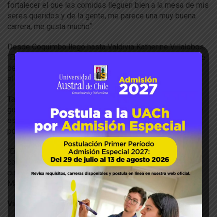
fortalecer el que las comidas lleguen bien a la mesa de mis
seres queridos y de la gente, me parece una muy buena
carrera, me gusta mucho”.
Desde Coquimbo llegó hasta Valdivia Katherine Villalobos.
“En nutrición había visto harto de la carrera y finalmente me
decidí por ésta, porque me gustaba más el campo laboral,
el tema de la industria, me gustó y acá estoy”.
Tamara Mansilla es de Puerto Montt y siempre le ha
gustado tanto la cocina como la nutrición. “Yo estaba entre
estudiar esas dos carreras y encontré ésta que tenía un
poco de las dos y eso me motivó”.
“Entré a Ingeniería en Alimentos, realmente tenía muchas
cosas que me gustaban de otras cosas que había visto y
cuando lo vi dije quiero entrar ahí”, expresó Fernanda
Mansilla, quien viene desde Purranque.
Vinculación con el campo