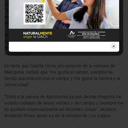
Gabriela Santibáñez también es de Purranque e indicó que
“siempre he estado muy vinculada a lo que viene siendo el
campo y los animales, en especial por la producción
animal”.
Desde San José de la Mariquina Emilia Rivas ingresó a
Agronomía. “Mi papá desde chica me dijo que le encantaba
esta carrera y la Universidad también, así que espero que
me vaya bien”.
En tanto que Giselle Urrea, proveniente de la comuna de
Mariquina, señaló que “me gusta el campo, siempre he
tenido una relación con el campo y me gusta la carrera y la
Universidad”.
“Entré a la carrera de Agronomía ya que desde chiquitito he
estado rodeado de áreas verdes y del campo y siempre me
ha gustado especializarme en distintas cosas”, destacó
Benjamín Rivas, quien es de la comuna de Los Lagos.