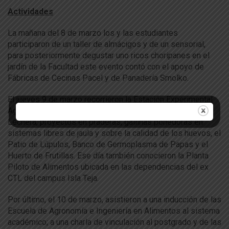
Actividades
La mañana del 8 de marzo los y las estudiantes
participaron de un taller de almácigos y de un sensorial,
para posteriormente degustar uno ricos choripanes en el
jardín de la Facultad este evento contó con el apoyo de
Fábricas de Cecinas Pacel y de Panadería Smolko.
El jueves 9 de marzo recorrieron la Estación Experimental
Agropecuaria Austral (EEAA) en donde visitaron la Unidad
Lechera, proyectos en praderas, gallinas ponedoras en
sistemas libres de jaula y sobre la calidad de los huevos, el
Patio de Lúpulos, Banco de Germoplasma de Papas y el
Huerto de Frutillas. Ese día también conocieron la Planta
Piloto de Alimentos ubicada en las dependencias del ex
CTL del campus Isla Teja.
Por último, el 10 de marzo, asistieron a una inducción de las
Escuela de Agronomía e Ingeniería en Alimentos al sistema
académico; a una charla de vinculación al postgrado y de las