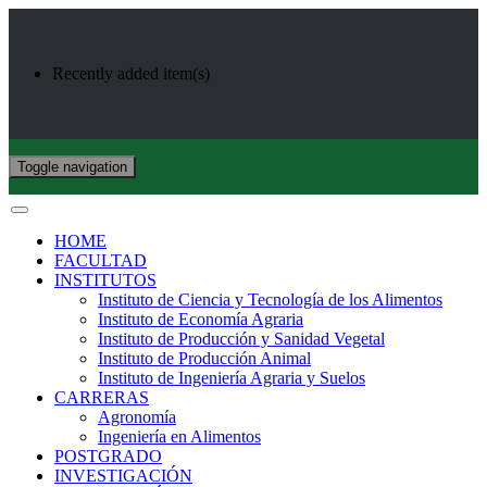
Recently added item(s)
Toggle navigation
HOME
FACULTAD
INSTITUTOS
Instituto de Ciencia y Tecnología de los Alimentos
Instituto de Economía Agraria
Instituto de Producción y Sanidad Vegetal
Instituto de Producción Animal
Instituto de Ingeniería Agraria y Suelos
CARRERAS
Agronomía
Ingeniería en Alimentos
POSTGRADO
INVESTIGACIÓN