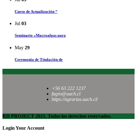
Curso de Actualización “
Jul
03
Seminario «Macroalgas para
May
29
Ceremonia de Titulación de
+56 63 222 1237
fagro@uach.cl
https://agrarias.uach.cl/
RD PROJECT 2021, Todos los derechos reservados.
Login Your Account