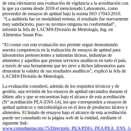
de ema efectuaron una evaluación de vigilancia a la acreditación con
la que ya cuenta desde 2018 el mencionado Laboratorio, como
proveedor de ensayos de aptitud bajo la norma ISO 17043:2010.
“La auditoría fue en modalidad remota, el resultado fue nuevamente
muy satisfactorio, pues no tuvimos ninguna no conformidad”,
informó la Jefa de LACM®/División de Metrología, Ing. en
Alimentos Susan Poo.
“El contar con esta evaluación nos permite seguir demostrando
nuestra competencia en la realización de ensayos de aptitud para
laboratorios pertenecientes a industrias lácteas, industrias de
alimentos y aquellos que prestan servicios analíticos en todo el país,
a través de una herramienta que les sirve a dichos laboratorios para
demostrar la validez de sus resultados analíticos”, explicó la Jefa de
LACM®/División de Metrología.
La evaluación consideró, además de los requisitos técnicos y de
gestión, una revisión de los ensayos de aptitud ejecutados durante el
último año y que se encuentran bajo el alcance de esta acreditación
(N° acreditación PEA-ENS-14), los que corresponden a ensayos de
aptitud químicos y microbiológicos en el área de productos lácteos y
alimentos. El listado de ensayos bajo el alcance de esta acreditación
puede ser consultado en la página web de la entidad, mediante el
siguiente link:
www.consultaema.mx:75/Directorio_PEA/PDFs_PEA/PEA_ENS_14