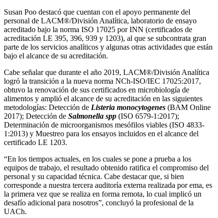
Susan Poo destacó que cuentan con el apoyo permanente del
personal de LACM®/División Analítica, laboratorio de ensayo
acreditado bajo la norma ISO 17025 por INN (certificados de
acreditación LE 395, 396, 939 y 1203), al que se subcontrata gran
parte de los servicios analíticos y algunas otras actividades que están
bajo el alcance de su acreditación.
Cabe señalar que durante el año 2019, LACM®/División Analítica
logró la transición a la nueva norma NCh-ISO/IEC 17025:2017,
obtuvo la renovación de sus certificados en microbiología de
alimentos y amplió el alcance de su acreditación en las siguientes
metodologías: Detección de
Listeria monocytogenes
(BAM Online
2017); Detección de
Salmonella spp
(ISO 6579-1:2017);
Determinación de microorganismos mesófilos viables (ISO 4833-
1:2013) y Muestreo para los ensayos incluidos en el alcance del
certificado LE 1203.
“En los tiempos actuales, en los cuales se pone a prueba a los
equipos de trabajo, el resultado obtenido ratifica el compromiso del
personal y su capacidad técnica. Cabe destacar que, si bien
corresponde a nuestra tercera auditoría externa realizada por ema, es
la primera vez que se realiza en forma remota, lo cual implicó un
desafío adicional para nosotros”, concluyó la profesional de la
UACh.