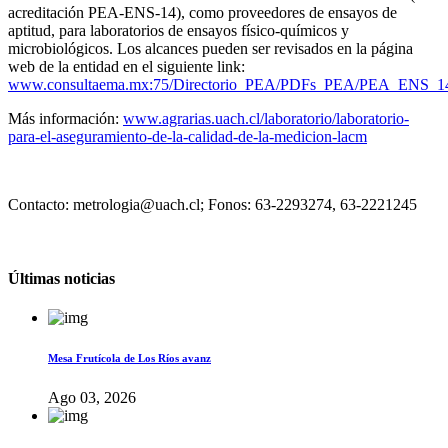
acreditación PEA-ENS-14), como proveedores de ensayos de
aptitud, para laboratorios de ensayos físico-químicos y
microbiológicos. Los alcances pueden ser revisados en la página
web de la entidad en el siguiente link:
www.consultaema.mx:75/Directorio_PEA/PDFs_PEA/PEA_ENS_14
Más información:
www.agrarias.uach.cl/laboratorio/laboratorio-
para-el-aseguramiento-de-la-calidad-de-la-medicion-lacm
Contacto: metrologia@uach.cl; Fonos: 63-2293274, 63-2221245
Últimas noticias
Mesa Frutícola de Los Ríos avanz
Ago 03, 2026