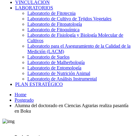
VINCULACIÓN
LABORATORIOS
Laboratorio de Fitotecnia
Laboratorio de Cultivo de Tejidos Vegetales
Laboratorio de Fitopatología
Laboratorio de Fitoquímica
Laboratorio de Fisiología y Biología Molecular de
Cultivos
Laboratorio para el Aseguramiento de la Calidad de la
Medición (LACM)
Laboratorio de Suelos
Laboratorio de Malherbología
Laboratorio de Entomología
Laboratorio de Nutrición Animal
Laboratorio de Análisis Instrumental
PLAN ESTRATÉGICO
Home
Postgrado
Alumna del doctorado en Ciencias Agrarias realiza pasantía
en Boku