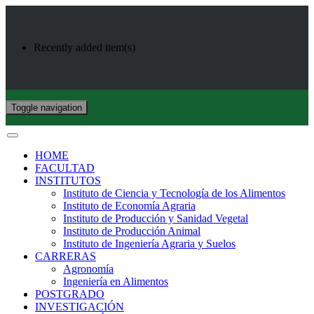
Recently added item(s)
Toggle navigation
HOME
FACULTAD
INSTITUTOS
Instituto de Ciencia y Tecnología de los Alimentos
Instituto de Economía Agraria
Instituto de Producción y Sanidad Vegetal
Instituto de Producción Animal
Instituto de Ingeniería Agraria y Suelos
CARRERAS
Agronomía
Ingeniería en Alimentos
POSTGRADO
INVESTIGACIÓN