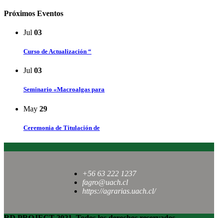
Próximos Eventos
Jul
03
Curso de Actualización “
Jul
03
Seminario «Macroalgas para
May
29
Ceremonia de Titulación de
+56 63 222 1237
fagro@uach.cl
https://agrarias.uach.cl/
RD PROJECT 2021, Todos los derechos reservados.