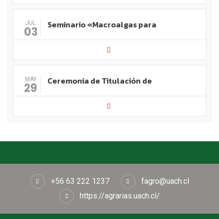
Seminario «Macroalgas para
JUL
03
Ceremonia de Titulación de
MAY
29
+56 63 222 1237
fagro@uach.cl
https://agrarias.uach.cl/