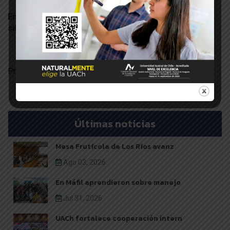
Email confirmación y consultas a:
silvoagropecuario2019@uach.cl
Programa
Últimas noticias
Mesa Frutícola de Los Ríos avanz
Ago 03, 2026
En Máfil aprendieron sobre manejo
Jul 31, 2026
UACh fortalece cooperación intern