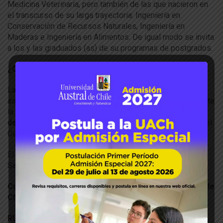
Medicina Veterinaria, pero también de las que nacieron en
el transcurso de su larga trayectoria: Ingeniería en
Conservación de Recursos Naturales, Ingeniería en
Maderas e Ingeniería en Alimentos. De igual modo se invita
a los y las graduados (as) de su programas de postgrados.
¿Cómo inscribirse?
La adhesión es de $35.000, costo que considera la
asistencia a la ceremonia inaugural, charla magistral durante
la mañana, el seminario
“Cambio Climático y sus
desafíos”
por la tarde, y finalmente una cena bailable en el
Centro de Convenciones Dreams Valdivia.
El pago se debe realizar a la siguiente cuenta del Banco
Santander:
Cuenta Corriente Nº 2590908-9, Universidad Austral de
Chile
RUT 81.380.500-6