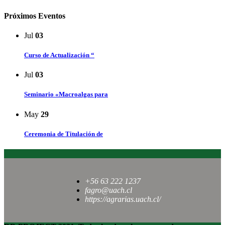
Próximos Eventos
Jul
03
Curso de Actualización “
Jul
03
Seminario «Macroalgas para
May
29
Ceremonia de Titulación de
+56 63 222 1237
fagro@uach.cl
https://agrarias.uach.cl/