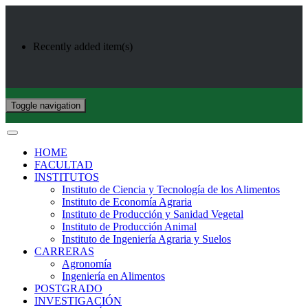
Recently added item(s)
Toggle navigation
HOME
FACULTAD
INSTITUTOS
Instituto de Ciencia y Tecnología de los Alimentos
Instituto de Economía Agraria
Instituto de Producción y Sanidad Vegetal
Instituto de Producción Animal
Instituto de Ingeniería Agraria y Suelos
CARRERAS
Agronomía
Ingeniería en Alimentos
POSTGRADO
INVESTIGACIÓN