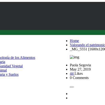
Home
Valorando el patrimonio
_MG_5551 [1600x120
nología de los Alimentos
aria
Paola Segovia
 Sanidad Vegetal
May 27, 2019
nimal
44
Likes
aria y Suelos
0 Comments