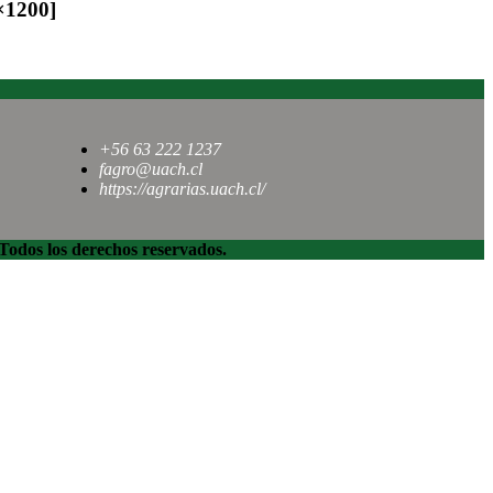
×1200]
+56 63 222 1237
fagro@uach.cl
https://agrarias.uach.cl/
dos los derechos reservados.