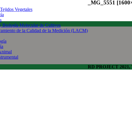
_MG_5551 [1600
 Tejidos Vegetales
gía
a
 y Biología Molecular de Cultivos
uramiento de la Calidad de la Medición (LACM)
ogía
ía
Animal
strumental
RD PROJECT 2021, To