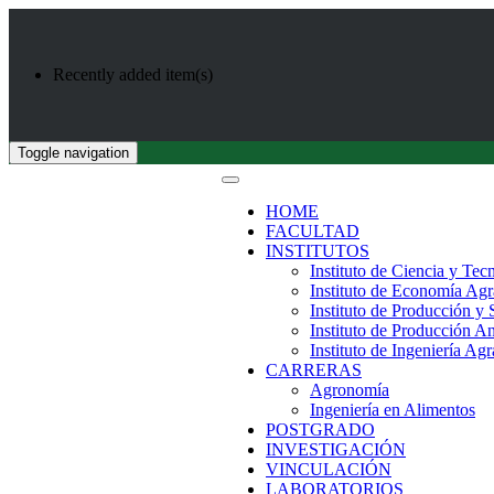
Recently added item(s)
Toggle navigation
HOME
FACULTAD
INSTITUTOS
Instituto de Ciencia y Tec
Instituto de Economía Agr
Instituto de Producción y
Instituto de Producción A
Instituto de Ingeniería Agr
CARRERAS
Agronomía
Ingeniería en Alimentos
POSTGRADO
INVESTIGACIÓN
VINCULACIÓN
LABORATORIOS