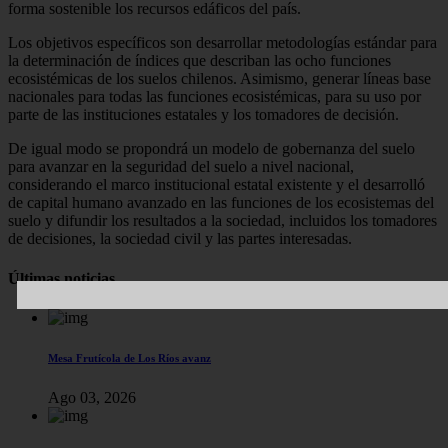
forma sostenible los recursos edáficos del país.
Los objetivos específicos son desarrollar metodologías estándar para
la determinación de índices que describan las ocho funciones
ecosistémicas de los suelos chilenos. Asimismo, generar líneas base
nacionales para todas las funciones ecosistémicas, para su uso por
parte de las instituciones estatales y los tomadores de decisión.
De igual modo se propondrá un modelo de gobernanza del suelo
para avanzar en la seguridad del suelo a nivel nacional,
considerando el marco institucional estatal existente y el desarrolló
de capital humano avanzado en las funciones de los ecosistemas del
suelo y difundir los resultados a la sociedad, incluidos los tomadores
de decisiones, la sociedad civil y las partes interesadas.
Últimas noticias
Mesa Frutícola de Los Ríos avanz
Ago 03, 2026