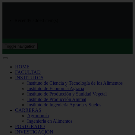
Recently added item(s)
Toggle navigation
HOME
FACULTAD
INSTITUTOS
Instituto de Ciencia y Tecnología de los Alimentos
Instituto de Economía Agraria
Instituto de Producción y Sanidad Vegetal
Instituto de Producción Animal
Instituto de Ingeniería Agraria y Suelos
CARRERAS
Agronomía
Ingeniería en Alimentos
POSTGRADO
INVESTIGACIÓN