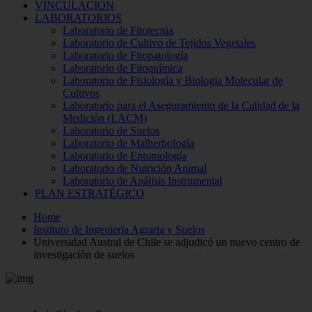
VINCULACIÓN
LABORATORIOS
Laboratorio de Fitotecnia
Laboratorio de Cultivo de Tejidos Vegetales
Laboratorio de Fitopatología
Laboratorio de Fitoquímica
Laboratorio de Fisiología y Biología Molecular de
Cultivos
Laboratorio para el Aseguramiento de la Calidad de la
Medición (LACM)
Laboratorio de Suelos
Laboratorio de Malherbología
Laboratorio de Entomología
Laboratorio de Nutrición Animal
Laboratorio de Análisis Instrumental
PLAN ESTRATÉGICO
Home
Instituto de Ingeniería Agraria y Suelos
Universidad Austral de Chile se adjudicó un nuevo centro de
investigación de suelos