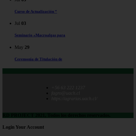
Curso de Actualización “
Jul
03
Seminario «Macroalgas para
May
29
Ceremonia de Titulación de
+56 63 222 1237
fagro@uach.cl
https://agrarias.uach.cl/
RD PROJECT 2021, Todos los derechos reservados.
Login Your Account