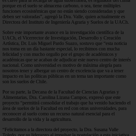
es clave para la recarga de agua subterránea, es regulador del clima
porque en el suelo se almacena carbono, o sea, tiene múltiples
funciones ecosistémicas que no están siendo consideradas y que
deben ser valoradas”, agregó la Dra. Valle, quien actualmente es
Directora del Instituto de Ingeniería Agraria y Suelos de la UACh.
Sobre este importante avance en la investigación científica de la
UACh, el Vicerrector de Investigación, Desarrollo y Creación
Artística, Dr. Luis Miguel Pardo Suazo, sostuvo que “esta noticia
nos toma en un día bastante especial, lo recibimos con mucha
felicidad y con mucho orgullo por el grupo de académicos y
académicas que se acaban de adjudicar este nuevo centro de interés
nacional. Como universidad es motivo de máxima alegría para
nosotros tener y albergar un centro de excelencia que va a tener
impacto en las políticas públicas en un tema tan importante como
son los suelos de Chile.
Por su parte, la Decana de la Facultad de Ciencias Agrarias y
Alimentarias, Dra. Carolina Lizana Campos, expresó que este
proyecto “permitirá consolidar el trabajo que ha venido haciendo el
área de suelos de la Facultad en red con otras universidades, para
reconocer al suelo como un recurso natural esencial para el
desarrollo de la vida y la agricultura.
“Felicitamos a la directora del proyecto, la Dra. Susana Valle
Toledo, por su liderazgo al impulsar la postulación a esta iniciativa