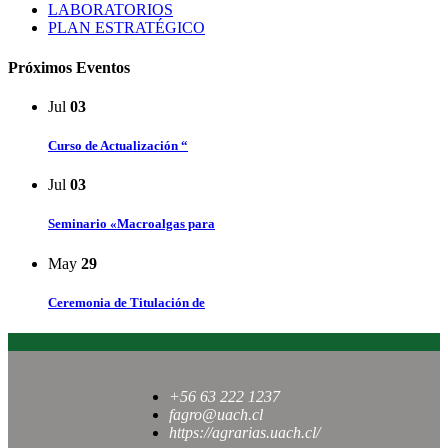
LABORATORIOS
PLAN ESTRATÉGICO
Próximos Eventos
Jul
03
Curso de Actualización “
Jul
03
Seminario «Macroalgas para
May
29
Ceremonia de Titulación de
+56 63 222 1237
fagro@uach.cl
https://agrarias.uach.cl/