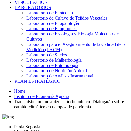
VINCULACIÓN
LABORATORIOS
Laboratorio de Fitotecnia
Laboratorio de Cultivo de Tejidos Vegetales
Laboratorio de Fitopatología
Laboratorio de Fitoquímica
Laboratorio de Fisiología y Biología Molecular de
Cultivos
Laboratorio para el Aseguramiento de la Calidad de la
Medición (LACM)
Laboratorio de Suelos
Laboratorio de Malherbología
Laboratorio de Entomología
Laboratorio de Nutrición Animal
Laboratorio de Análisis Instrumental
PLAN ESTRATÉGICO
Home
Instituto de Economía Agraria
Transmisión online abierta a todo público: Dialogarán sobre
cambio climático en tiempos de pandemia
Paola Segovia