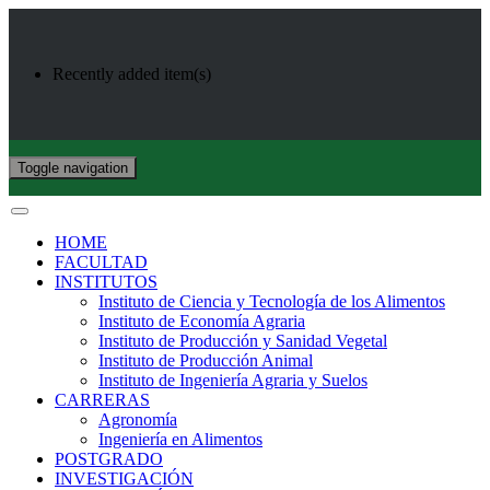
Recently added item(s)
Toggle navigation
HOME
FACULTAD
INSTITUTOS
Instituto de Ciencia y Tecnología de los Alimentos
Instituto de Economía Agraria
Instituto de Producción y Sanidad Vegetal
Instituto de Producción Animal
Instituto de Ingeniería Agraria y Suelos
CARRERAS
Agronomía
Ingeniería en Alimentos
POSTGRADO
INVESTIGACIÓN