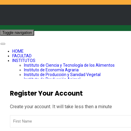
Toggle navigation
HOME
FACULTAD
INSTITUTOS
Instituto de Ciencia y Tecnología de los Alimentos
Instituto de Economía Agraria
Instituto de Producción y Sanidad Vegetal
Instituto de Producción Animal
Instituto de Ingeniería Agraria y Suelos
CARRERAS
Register Your Account
Agronomía
Ingeniería en Alimentos
POSTGRADO
Create your account. It will take less then a minute
INVESTIGACIÓN
VINCULACIÓN
LABORATORIOS
Laboratorio de Fitotecnia
Login Your Account
Laboratorio de Cultivo de Tejidos Vegetales
Laboratorio de Fitopatología