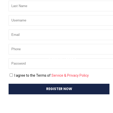
Laboratorio de Fitoquímica
Enter your e-mail address and your password.
Laboratorio de Fisiología y Biología Molecular de Cultivos
Laboratorio para el Aseguramiento de la Calidad de la
Medición (LACM)
Laboratorio de Suelos
Laboratorio de Malherbología
Laboratorio de Entomología
Laboratorio de Nutrición Animal
Laboratorio de Análisis Instrumental
PLAN ESTRATÉGICO
Remember Me
Forgot Password?
Home
Socher Facea 3
Paola Segovia
Nov 30, 2023
32
Likes
0 Comments
I agree to the Terms of
Service & Privacy Policy
Socher Facea 3