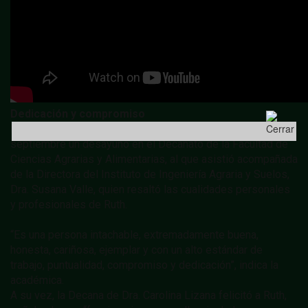
Dedicación y compromiso
Para destacar su aporte se llevó a cabo este viernes 12 de
septiembre un desayuno en el Decanato de la Facultad de
Ciencias Agrarias y Alimentarias, al que asistió acompañada
de la Directora del Instituto de Ingeniería Agraria y Suelos,
Dra. Susana Valle, quien resaltó las cualidades personales
y profesionales de Ruth.
“Es una persona intachable, extremadamente buena,
honesta, cariñosa, ejemplar y con un alto estándar de
trabajo, puntualidad, compromiso y dedicación”, indica la
académica.
A su vez, la Decana de Dra. Carolina Lizana felicitó a Ruth,