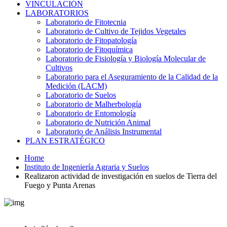
VINCULACIÓN
LABORATORIOS
Laboratorio de Fitotecnia
Laboratorio de Cultivo de Tejidos Vegetales
Laboratorio de Fitopatología
Laboratorio de Fitoquímica
Laboratorio de Fisiología y Biología Molecular de
Cultivos
Laboratorio para el Aseguramiento de la Calidad de la
Medición (LACM)
Laboratorio de Suelos
Laboratorio de Malherbología
Laboratorio de Entomología
Laboratorio de Nutrición Animal
Laboratorio de Análisis Instrumental
PLAN ESTRATÉGICO
Home
Instituto de Ingeniería Agraria y Suelos
Realizaron actividad de investigación en suelos de Tierra del
Fuego y Punta Arenas