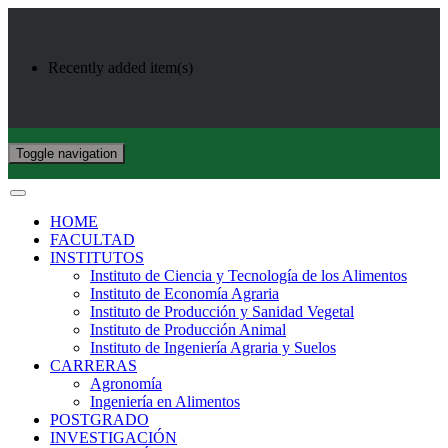
Recently added item(s)
Toggle navigation
HOME
FACULTAD
INSTITUTOS
Instituto de Ciencia y Tecnología de los Alimentos
Instituto de Economía Agraria
Instituto de Producción y Sanidad Vegetal
Instituto de Producción Animal
Instituto de Ingeniería Agraria y Suelos
CARRERAS
Agronomía
Ingeniería en Alimentos
POSTGRADO
INVESTIGACIÓN