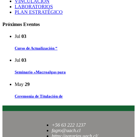
VINCULACIÓN
LABORATORIOS
PLAN ESTRATÉGICO
Próximos Eventos
Jul
03
Curso de Actualización “
Jul
03
Seminario «Macroalgas para
May
29
Ceremonia de Titulación de
+56 63 222 1237
fagro@uach.cl
https://agrarias.uach.cl/