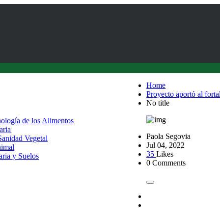
Home
Proyecto aportó al forta
No title
nología de los Alimentos
aria
Paola Segovia
 Sanidad Vegetal
Jul 04, 2022
nimal
35
Likes
aria y Suelos
0 Comments