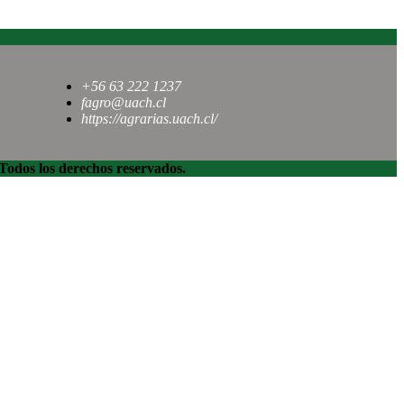
+56 63 222 1237
fagro@uach.cl
https://agrarias.uach.cl/
dos los derechos reservados.