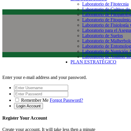
Laboratorio de Fitotecnia
Laboratorio de Cultivo de
Laboratorio de Fitopatolo
Laboratorio de Fitoquímic
Laboratorio de Fisiología
Laboratorio para el Aseg
Laboratorio de Suelos
Laboratorio de Malherbol
Laboratorio de Entomolog
Laboratorio de Nutrición 
Laboratorio de Análisis In
PLAN ESTRATÉGICO
Enter your e-mail address and your password.
Remember Me
Forgot Password?
Register Your Account
Create your account. It will take less then a minute