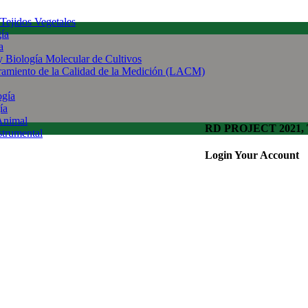
 Tejidos Vegetales
gía
a
 y Biología Molecular de Cultivos
uramiento de la Calidad de la Medición (LACM)
ogía
ía
Animal
RD PROJECT 2021, To
strumental
Login Your Account