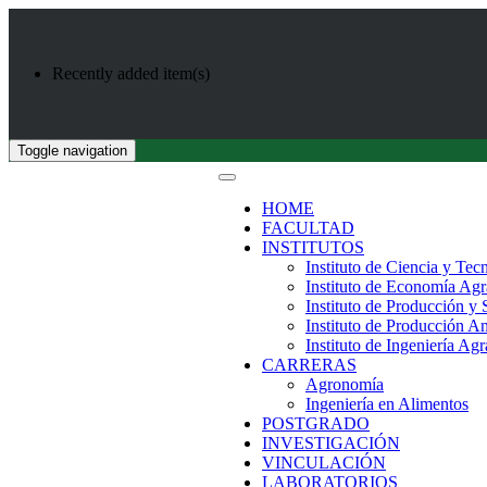
Recently added item(s)
Toggle navigation
HOME
FACULTAD
INSTITUTOS
Instituto de Ciencia y Tec
Instituto de Economía Agr
Instituto de Producción y
Instituto de Producción A
Instituto de Ingeniería Agr
CARRERAS
Agronomía
Ingeniería en Alimentos
POSTGRADO
INVESTIGACIÓN
VINCULACIÓN
LABORATORIOS