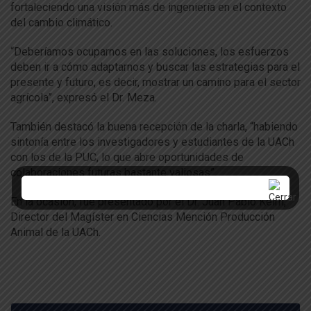
fortaleciendo una visión más de ingeniería en el contexto
del cambio climático.
“Deberíamos ocuparnos en las soluciones, los esfuerzos
deben ir a cómo adaptarnos y buscar las estrategias para el
presente y futuro, es decir, mostrar un camino para el sector
agrícola”, expresó el Dr. Meza.
También destacó la buena recepción de la charla, “habiendo
sintonía entre los investigadores y estudiantes de la UACh
con los de la PUC, lo que abre oportunidades de
colaboraciones futuras bastante valiosas”.
En la ocasión, fue presentado por el Dr. Juan Pablo Keim,
Director del Magíster en Ciencias Mención Producción
Animal de la UACh.