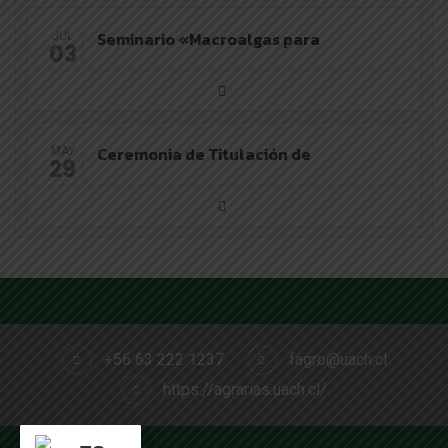
Seminario «Macroalgas para
JUL
03
Ceremonia de Titulación de
MAY
29
+56 63 222 1237
fagro@uach.cl
https://agrarias.uach.cl/