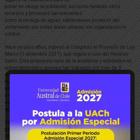
poner
en
riesgo
la
población,
a
sí como también otros
recursos y procesos tan relevantes
como
la
recarga
de
a
guas subterráneas producto
de
l
sellamiento por estas áreas urbanas sin organización ni
control.
Hace ya unos
a
ños, ingresó
a
l Congreso el Proyecto
de
Ley
Marco (5 diciembre 2021), que regula el uso
de
l Recurso
Suelo. Esta propuesta nace
de
la
a
cademia y
en
tidades no
gubernamentales quienes han trabajado por más
de
3
décadas
en
la
promulgación
de
esta Ley. Hoy más que
nunca, este marco regulatorio se convierte
en
una
necesidad imperativa
a
nte
la
s
evidencias
de
los
a
contecimientos ocurridos. Chile
es
de
los
pocos países
de
la
OCDE que no posee una Ley
que regule su uso.
Sólo pensando
en
voz
a
lta y
a
nte
la
evidencia,
parece
de
“sentido común” cuestionar bajo qué
circunstancias, evidencia
de
estudios,
se