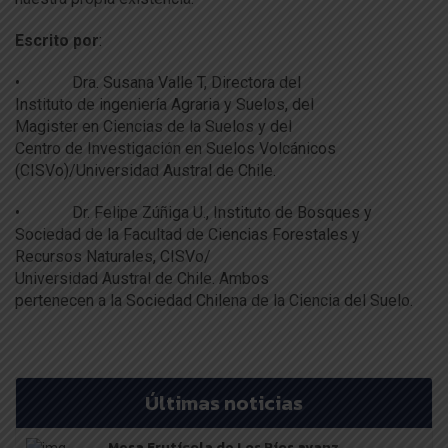
Escrito por
:
•
Dra. Susana Valle T, Directora
de
l
Instituto
de
ingenierí
a
A
graria y
Suelos
,
de
l
Magister
en
Ciencias
de
la
Suelos
y
de
l
Centro
de
Investigación
en
Suelos
Volcánicos
(CISVo)/Universidad
A
ustral
de
Chile.
•
Dr. Felipe Zúñiga U., Instituto
de
Bosques y
Sociedad
de
la
Facultad
de
Ciencias Forestales y
Recursos
Naturales
, CISVo/
Universidad
A
ustral
de
Chile.
A
mbos
pertenecen
a
la
Sociedad Chilena
de
la
Ciencia
de
l Suelo.
Últimas noticias
Mesa Frutícola de Los Ríos avanz