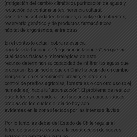
(mitigación
de
l cambio climático), purificación
de
a
guas y
reducción
de
contaminantes, herencia cultural,
base
de
la
s
a
ctividades humanes, reciclaje
de
nutrientes,
reservorio genético y
de
productos farmacéuticos,
hábitat
de
organismos,
en
tre otras.
En
el contexto
a
ctual, cobra relevancia
prioritaria
la
función
de
“regular inundaciones”, ya que
la
s
cualidades físicas y mineralógicas
de
este
recurso
de
terminan su capacidad
de
infiltrar
la
s
a
guas que
precipitan. Es un hecho que
en
Chile ha ocurrido un cambio
inorgánico
en
el crecimiento urbano, el loteo sin
control
de
predios
a
grícolas, forestales o con otro uso (p.ej.
humedales), hacia
la
“urbanización”. El problema
de
realizar
este loteo sin considerar
la
s funciones y características
propias
de
los
suelos
el dí
a
de
hoy son
evidentes
en
la
zona
a
fectada por
la
s intensas lluvias.
Por lo tanto, es
de
ber
de
l Estado
de
Chile regular el
loteo
de
grandes áreas para
la
construcción
de
nuevos
lugares
de
habitación, para no