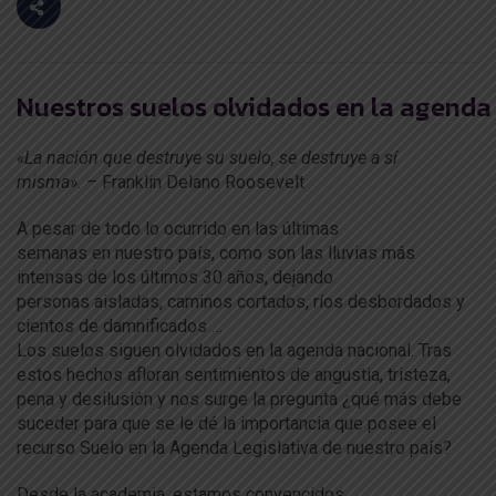
Nuestros suelos olvidados en la agenda
«
La
nación que
de
struye su suelo, se
de
struye
a
sí
misma».
– Franklin
De
lano Roosevelt
A
pesar
de
todo lo ocurrido
en
la
s últimas
semanas
en
nuestro país, como son
la
s lluvias más
intensas
de
los
últimos 30
a
ños,
de
jando
personas
a
isladas, caminos cortados, ríos
de
sbordados y
cientos
de
damnificados …
Los
suelos
siguen
olvidados
en
la
a
genda
nacional
. Tras
estos hechos
a
floran sentimientos
de
a
ngustia, tristeza,
pena y
de
silusión y nos surge
la
pregunta ¿qué más
de
be
suceder para que se le dé
la
importancia que posee el
recurso Suelo
en
la
A
genda
Legislativa
de
nuestro país?
De
sde
la
a
cademia, estamos convencidos