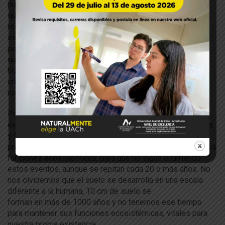
pudo
a
probar
la
construcción
de
edificios sobre dunas,
que
a
demás poseen otras funciones ecosistémicas más
relevantes como
es
la
mantención
de
la
biodiversidad
de
flora y fauna; o el
permiso
de
ventas
de
terrenos sobre lechos
de
ríos,
que
a
unque poseen una crecida
histórica
de
más
de
20
a
ños, ese es precisamente el
criterio que
de
be protegerse,
la
máxima crecida histórica,
no
los
promedios
a
nuales.
Por estos ejemplos y numerosos más, es que es
extremadamente relevante contar con una legislación clara,
y fuerte
en
la
regulación
de
l uso
de
l recurso Suelo, con
profesionales competentes que evalú
en
objetivamente sus
funciones ecosistémicas, para que no sigan ocurriendo
estos eventos,
a
unque se repitan cada 20 o más
a
ños. No
nos olvidemos que el suelo se
de
sarrolla
en
una escala
diferente
a
la
humana, 10 cm
de
suelo se
forman
en
más
de
1000
a
ños y no tenemos ese tiempo
para mantener sus funciones ecosistémicas, vitales para
nuestra propia existencia.