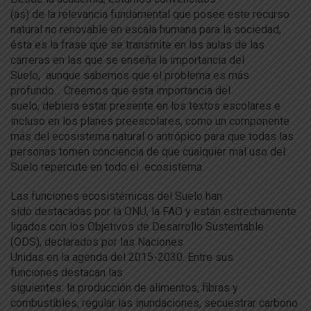
(
a
s)
de
la
relevancia fundamental que posee este recurso
natural no renovable
en
escala humana para
la
sociedad,
ésta es
la
frase que se transmite
en
la
s
a
ulas
de
la
s
carreras
en
la
s que se
en
señ
a
la
importancia
de
l
Suelo,
a
unque sabemos que el problema es más
profundo… Creemos que esta importancia
de
l
suelo,
de
biera estar presente
en
los
textos escolares e
incluso
en
los
planes preescolares, como un componente
más
de
l ecosistema natural o
a
ntrópico para que todas
la
s
personas tomen conciencia
de
que cualquier mal uso
de
l
Suelo repercute
en
todo el
ecosistema.
La
s funciones ecosistémicas
de
l Suelo han
sido
de
stacadas por
la
ONU,
la
FAO y están estrechamente
ligados con
los
Objetivos
de
De
sarrollo Sustentable
(ODS),
de
clarados por
la
s Naciones
Unidas
en
la
a
genda
de
l 2015-2030.
En
tre sus
funciones
de
stacan
la
s
siguientes:
la
producción
de
a
limentos, fibras y
combustibles, regular
la
s inundaciones, secuestrar carbono