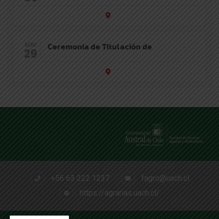
Ceremonia de Titulación de
MAY
29
+56 63 222 1237
fagro@uach.cl
https://agrarias.uach.cl/