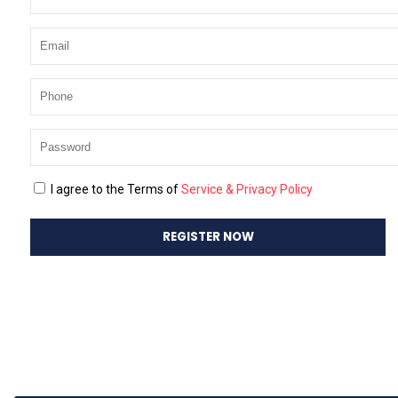
La actividad es organizada por el Instituto de
Economía
Agrari
Facultad de Ciencias
Agraria
s y Alimentarias y el Instituto de
Economía
, Facultad de Ciencias Económicas y Administrativas
Remember Me
Forgot Password?
Últimas noticias
I agree to the Terms of
Service & Privacy Policy
Mesa Frutícola de Los Ríos avanz
Ago 03, 2026
En Máfil aprendieron sobre manejo
Jul 31, 2026
UACh fortalece cooperación intern
Jul 30, 2026