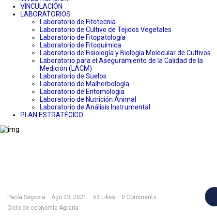
VINCULACIÓN
LABORATORIOS
Laboratorio de Fitotecnia
Laboratorio de Cultivo de Tejidos Vegetales
Laboratorio de Fitopatología
Laboratorio de Fitoquímica
Laboratorio de Fisiología y Biología Molecular de Cultivos
Laboratorio para el Aseguramiento de la Calidad de la
Medición (LACM)
Laboratorio de Suelos
Laboratorio de Malherbología
Laboratorio de Entomología
Laboratorio de Nutrición Animal
Laboratorio de Análisis Instrumental
PLAN ESTRATÉGICO
Home
Instituto De Economía Agraria
Invitan A Charla Sobre Situación Y Perspectivas De La
Pequeña Agricultura En La Zona Central De Chile
Paola Segovia
Ago 23, 2021
53
Likes
0 Comments
Ciclo de economía Agraria