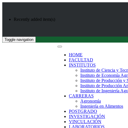
Recently added item(s)
Toggle navigation
HOME
FACULTAD
INSTITUTOS
Instituto de Ciencia y Tec
Instituto de Economía Agr
Instituto de Producción y
Instituto de Producción A
Instituto de Ingeniería Agr
CARRERAS
Agronomía
Ingeniería en Alimentos
POSTGRADO
INVESTIGACIÓN
VINCULACIÓN
LABORATORIOS