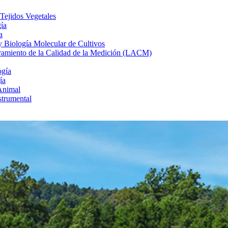
 Tejidos Vegetales
gía
a
 y Biología Molecular de Cultivos
uramiento de la Calidad de la Medición (LACM)
ogía
ía
Animal
strumental