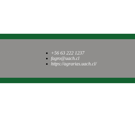
+56 63 222 1237
fagro@uach.cl
https://agrarias.uach.cl/