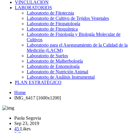
VINCULACIÓN
LABORATORIOS
Laboratorio de Fitotecnia
Laboratorio de Cultivo de Tejidos Vegetales
Laboratorio de Fitopatología
Laboratorio de Fitoquímica
Laboratorio de Fisiología y Biología Molecular de
Cultivos
Laboratorio para el Aseguramiento de la Calidad de la
Medición (LACM)
Laboratorio de Suelos
Laboratorio de Malherbología
Laboratorio de Entomología
Laboratorio de Nutrición Animal
Laboratorio de Análisis Instrumental
PLAN ESTRATÉGICO
Home
IMG_6417 [1600x1200]
Paola Segovia
Sep 23, 2019
45
Likes