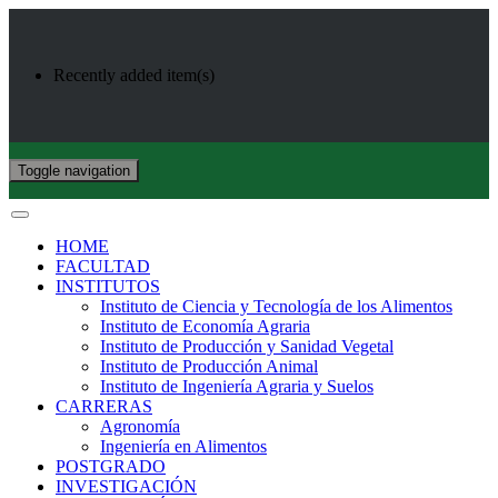
Recently added item(s)
Toggle navigation
HOME
FACULTAD
INSTITUTOS
Instituto de Ciencia y Tecnología de los Alimentos
Instituto de Economía Agraria
Instituto de Producción y Sanidad Vegetal
Instituto de Producción Animal
Instituto de Ingeniería Agraria y Suelos
CARRERAS
Agronomía
Ingeniería en Alimentos
POSTGRADO
INVESTIGACIÓN