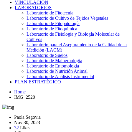
VINCULACIÓN
LABORATORIOS
Laboratorio de Fitotecnia
Laboratorio de Cultivo de Tejidos Vegetales
Laboratorio de Fitopatología
Laboratorio de Fitoquímica
Laboratorio de Fisiología y Biología Molecular de
Cultivos
Laboratorio para el Aseguramiento de la Calidad de la
Medición (LACM)
Laboratorio de Suelos
Laboratorio de Malherbología
Laboratorio de Entomología
Laboratorio de Nutrición Animal
Laboratorio de Análisis Instrumental
PLAN ESTRATÉGICO
Home
IMG_2520
Paola Segovia
Nov 30, 2023
32
Likes