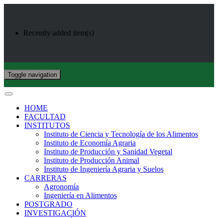
Recently added item(s)
Toggle navigation
HOME
FACULTAD
INSTITUTOS
Instituto de Ciencia y Tecnología de los Alimentos
Instituto de Economía Agraria
Instituto de Producción y Sanidad Vegetal
Instituto de Producción Animal
Instituto de Ingeniería Agraria y Suelos
CARRERAS
Agronomía
Ingeniería en Alimentos
POSTGRADO
INVESTIGACIÓN