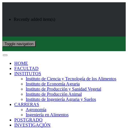
Recently added item(s)
Toggle navigation
HOME
FACULTAD
INSTITUTOS
Instituto de Ciencia y Tecnología de los Alimentos
Instituto de Economía Agraria
Instituto de Producción y Sanidad Vegetal
Instituto de Producción Animal
Instituto de Ingeniería Agraria y Suelos
CARRERAS
Agronomía
Ingeniería en Alimentos
POSTGRADO
INVESTIGACIÓN