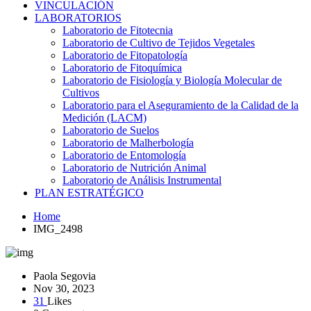
VINCULACIÓN
LABORATORIOS
Laboratorio de Fitotecnia
Laboratorio de Cultivo de Tejidos Vegetales
Laboratorio de Fitopatología
Laboratorio de Fitoquímica
Laboratorio de Fisiología y Biología Molecular de
Cultivos
Laboratorio para el Aseguramiento de la Calidad de la
Medición (LACM)
Laboratorio de Suelos
Laboratorio de Malherbología
Laboratorio de Entomología
Laboratorio de Nutrición Animal
Laboratorio de Análisis Instrumental
PLAN ESTRATÉGICO
Home
IMG_2498
Paola Segovia
Nov 30, 2023
31
Likes