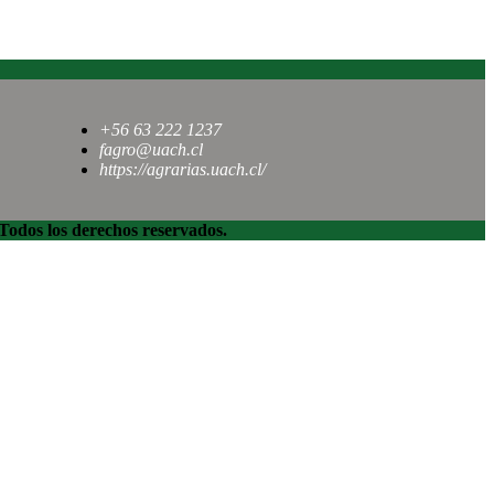
+56 63 222 1237
fagro@uach.cl
https://agrarias.uach.cl/
dos los derechos reservados.