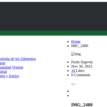
Home
IMG_2480
nología de los Alimentos
Paola Segovia
aria
Nov 30, 2023
 Sanidad Vegetal
34
Likes
nimal
0 Comments
aria y Suelos
IMG_2480