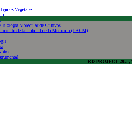
 Tejidos Vegetales
gía
a
 y Biología Molecular de Cultivos
uramiento de la Calidad de la Medición (LACM)
ogía
ía
Animal
strumental
RD PROJECT 2021, To