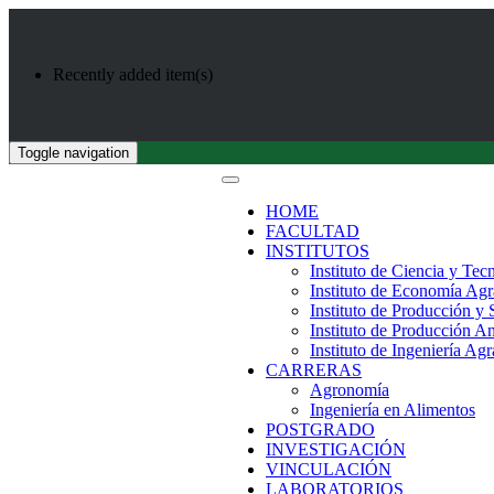
Recently added item(s)
Toggle navigation
HOME
FACULTAD
INSTITUTOS
Instituto de Ciencia y Tec
Instituto de Economía Agr
Instituto de Producción y
Instituto de Producción A
Instituto de Ingeniería Agr
CARRERAS
Agronomía
Ingeniería en Alimentos
POSTGRADO
INVESTIGACIÓN
VINCULACIÓN
LABORATORIOS