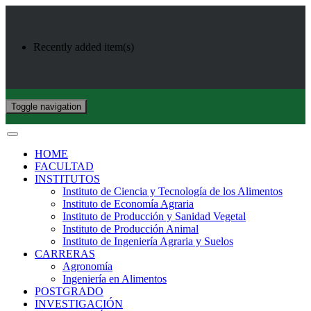
Recently added item(s)
Toggle navigation
HOME
FACULTAD
INSTITUTOS
Instituto de Ciencia y Tecnología de los Alimentos
Instituto de Economía Agraria
Instituto de Producción y Sanidad Vegetal
Instituto de Producción Animal
Instituto de Ingeniería Agraria y Suelos
CARRERAS
Agronomía
Ingeniería en Alimentos
POSTGRADO
INVESTIGACIÓN