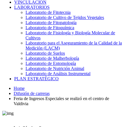
VINCULACIÓN
LABORATORIOS
Laboratorio de Fitotecnia
Laboratorio de Cultivo de Tejidos Vegetales
Laboratorio de Fitopatología
Laboratorio de Fitoquímica
Laboratorio de Fisiología y Biología Molecular de
Cultivos
Laboratorio para el Aseguramiento de la Calidad de la
Medición (LACM)
Laboratorio de Suelos
Laboratorio de Malherbología
Laboratorio de Entomología
Laboratorio de Nutrición Animal
Laboratorio de Análisis Instrumental
PLAN ESTRATÉGICO
Home
Difusión de carreras
Feria de Ingresos Especiales se realizó en el centro de
Valdivia