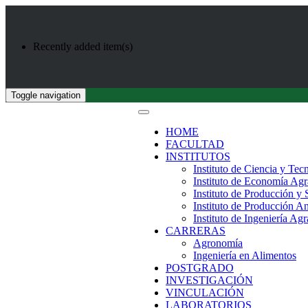
Recently added item(s)
Toggle navigation
HOME
FACULTAD
INSTITUTOS
Instituto de Ciencia y Tec
Instituto de Economía Agr
Instituto de Producción y
Instituto de Producción A
Instituto de Ingeniería Agr
CARRERAS
Agronomía
Ingeniería en Alimentos
POSTGRADO
INVESTIGACIÓN
VINCULACIÓN
LABORATORIOS