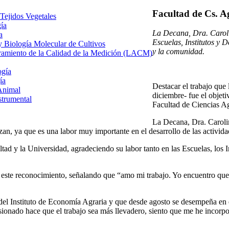
Facultad de Cs. Ag
 Tejidos Vegetales
gía
La Decana, Dra. Carolin
a
Escuelas, Institutos y 
 y Biología Molecular de Cultivos
y la comunidad.
uramiento de la Calidad de la Medición (LACM)
ogía
ía
Destacar el trabajo que 
Animal
diciembre- fue el objet
strumental
Facultad de Ciencias Ag
La Decana, Dra. Carolin
izan, ya que es una labor muy importante en el desarrollo de las activi
ad y la Universidad, agradeciendo su labor tanto en las Escuelas, los I
ó este reconocimiento, señalando que “amo mi trabajo. Yo encuentro que
 del Instituto de Economía Agraria y que desde agosto se desempeña en e
ionado hace que el trabajo sea más llevadero, siento que me he incorp