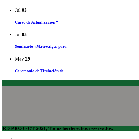
Jul
03
Curso de Actualización “
Jul
03
Seminario «Macroalgas para
May
29
Ceremonia de Titulación de
RD PROJECT 2021, Todos los derechos reservados.