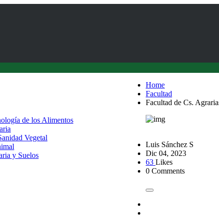
Home
Facultad
Facultad de Cs. Agrarias
nología de los Alimentos
aria
 Sanidad Vegetal
Luis Sánchez S
nimal
Dic 04, 2023
aria y Suelos
63
Likes
0 Comments