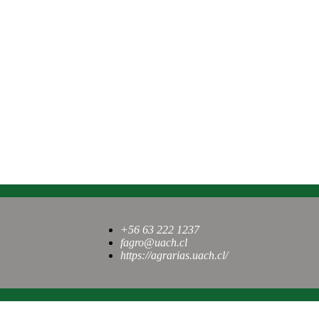
+56 63 222 1237
fagro@uach.cl
https://agrarias.uach.cl/