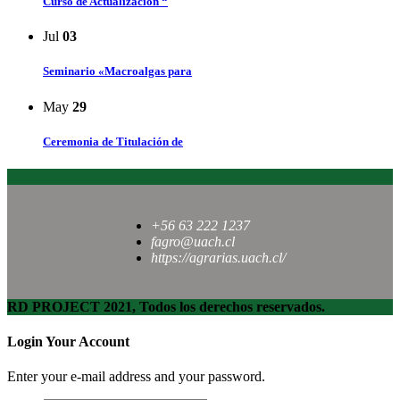
Curso de Actualización “
Jul
03
Seminario «Macroalgas para
May
29
Ceremonia de Titulación de
+56 63 222 1237
fagro@uach.cl
https://agrarias.uach.cl/
RD PROJECT 2021, Todos los derechos reservados.
Login Your Account
Enter your e-mail address and your password.