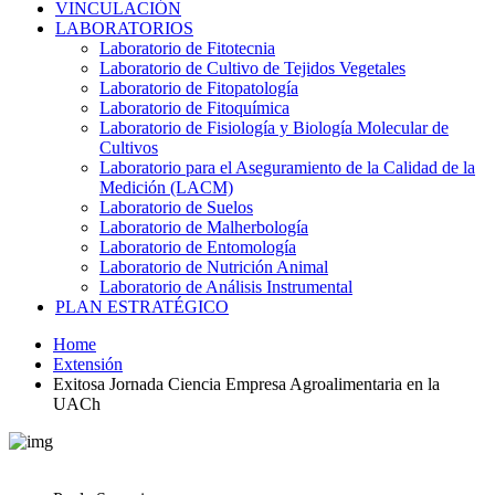
VINCULACIÓN
LABORATORIOS
Laboratorio de Fitotecnia
Laboratorio de Cultivo de Tejidos Vegetales
Laboratorio de Fitopatología
Laboratorio de Fitoquímica
Laboratorio de Fisiología y Biología Molecular de
Cultivos
Laboratorio para el Aseguramiento de la Calidad de la
Medición (LACM)
Laboratorio de Suelos
Laboratorio de Malherbología
Laboratorio de Entomología
Laboratorio de Nutrición Animal
Laboratorio de Análisis Instrumental
PLAN ESTRATÉGICO
Home
Extensión
Exitosa Jornada Ciencia Empresa Agroalimentaria en la
UACh