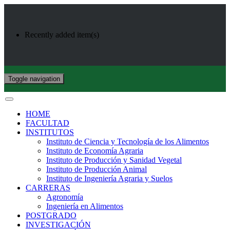
Recently added item(s)
Toggle navigation
HOME
FACULTAD
INSTITUTOS
Instituto de Ciencia y Tecnología de los Alimentos
Instituto de Economía Agraria
Instituto de Producción y Sanidad Vegetal
Instituto de Producción Animal
Instituto de Ingeniería Agraria y Suelos
CARRERAS
Agronomía
Ingeniería en Alimentos
POSTGRADO
INVESTIGACIÓN