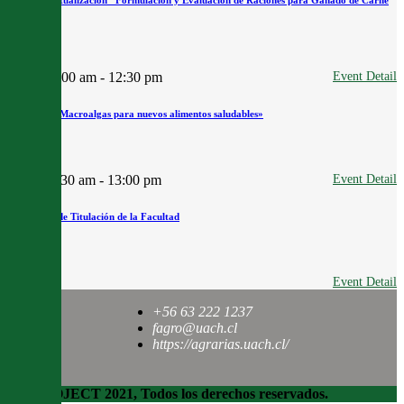
utilizando el
09:00 am - 12:30 pm
Event Detail
Seminario «Macroalgas para nuevos alimentos saludables»
11:30 am - 13:00 pm
Event Detail
Ceremonia de Titulación de la Facultad
Event Detail
+56 63 222 1237
fagro@uach.cl
https://agrarias.uach.cl/
RD PROJECT 2021, Todos los derechos reservados.