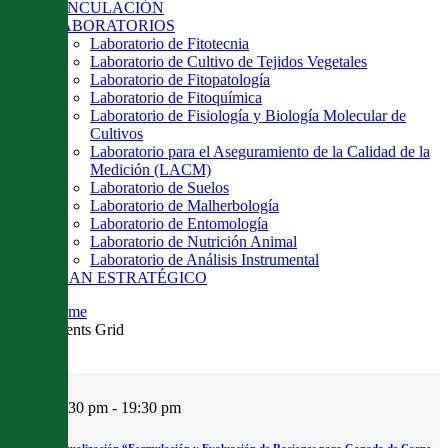
VINCULACIÓN
LABORATORIOS
Laboratorio de Fitotecnia
Laboratorio de Cultivo de Tejidos Vegetales
Laboratorio de Fitopatología
Laboratorio de Fitoquímica
Laboratorio de Fisiología y Biología Molecular de
Cultivos
Laboratorio para el Aseguramiento de la Calidad de la
Medición (LACM)
Laboratorio de Suelos
Laboratorio de Malherbología
Laboratorio de Entomología
Laboratorio de Nutrición Animal
Laboratorio de Análisis Instrumental
PLAN ESTRATÉGICO
Home
Events Grid
17:30 pm - 19:30 pm
Curso de Actualización “Formulación y Evaluación de Raciones para Ganado de Carne