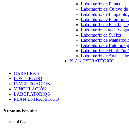
Laboratorio de Fitotecnia
Laboratorio de Cultivo de
Laboratorio de Fitopatolo
Laboratorio de Fitoquímic
Laboratorio de Fisiología
Laboratorio para el Aseg
Laboratorio de Suelos
Laboratorio de Malherbol
Laboratorio de Entomolog
Laboratorio de Nutrición 
Laboratorio de Análisis In
PLAN ESTRATÉGICO
CARRERAS
POSTGRADO
INVESTIGACIÓN
VINCULACIÓN
LABORATORIOS
PLAN ESTRATÉGICO
Próximos Eventos
Jul
03