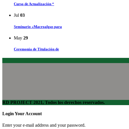
Curso de Actualización “
Jul
03
Seminario «Macroalgas para
May
29
Ceremonia de Titulación de
RD PROJECT 2021, Todos los derechos reservados.
Login Your Account
Enter your e-mail address and your password.