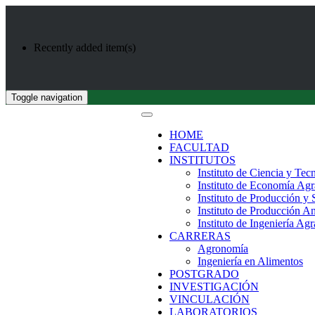
Recently added item(s)
Toggle navigation
HOME
FACULTAD
INSTITUTOS
Instituto de Ciencia y Tec
Instituto de Economía Agr
Instituto de Producción y
Instituto de Producción A
Instituto de Ingeniería Agr
CARRERAS
Agronomía
Ingeniería en Alimentos
POSTGRADO
INVESTIGACIÓN
VINCULACIÓN
LABORATORIOS