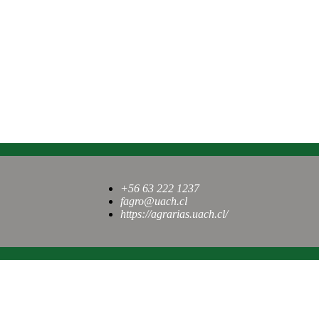
+56 63 222 1237
fagro@uach.cl
https://agrarias.uach.cl/