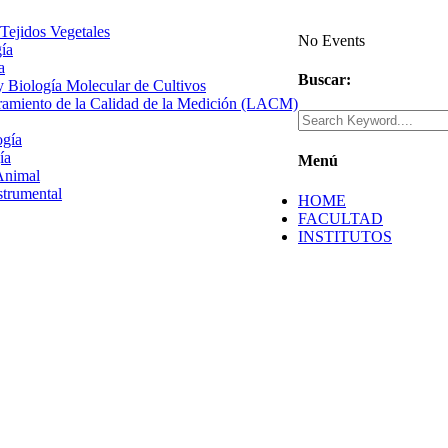
 Tejidos Vegetales
No Events
gía
a
Buscar:
 y Biología Molecular de Cultivos
uramiento de la Calidad de la Medición (LACM)
ogía
ía
Menú
Animal
strumental
HOME
FACULTAD
INSTITUTOS