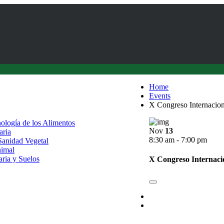
Home
Events
X Congreso Internacion
nología de los Alimentos
Nov
13
aria
8:30 am - 7:00 pm
 Sanidad Vegetal
nimal
aria y Suelos
X Congreso Internaci