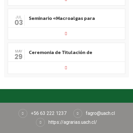
Seminario «Macroalgas para
JUL
03
Ceremonia de Titulación de
MAY
29
+56 63 222 1237
fagro@uach.cl
https://agrarias.uach.cl/