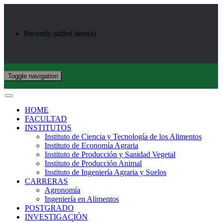
Recently added item(s)
Toggle navigation
HOME
FACULTAD
INSTITUTOS
Instituto de Ciencia y Tecnología de los Alimentos
Instituto de Economía Agraria
Instituto de Producción y Sanidad Vegetal
Instituto de Producción Animal
Instituto de Ingeniería Agraria y Suelos
CARRERAS
Agronomía
Ingeniería en Alimentos
POSTGRADO
INVESTIGACIÓN