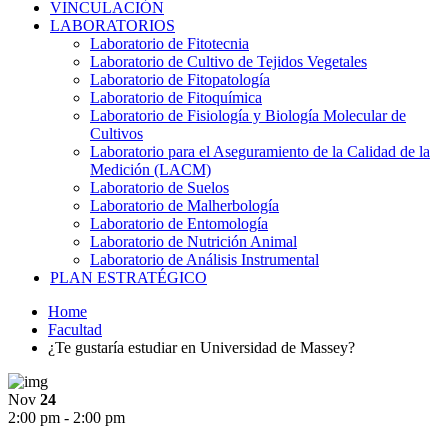
VINCULACIÓN
LABORATORIOS
Laboratorio de Fitotecnia
Laboratorio de Cultivo de Tejidos Vegetales
Laboratorio de Fitopatología
Laboratorio de Fitoquímica
Laboratorio de Fisiología y Biología Molecular de
Cultivos
Laboratorio para el Aseguramiento de la Calidad de la
Medición (LACM)
Laboratorio de Suelos
Laboratorio de Malherbología
Laboratorio de Entomología
Laboratorio de Nutrición Animal
Laboratorio de Análisis Instrumental
PLAN ESTRATÉGICO
Home
Facultad
¿Te gustaría estudiar en Universidad de Massey?
Nov
24
2:00 pm - 2:00 pm