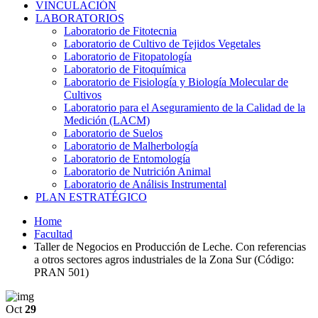
VINCULACIÓN
LABORATORIOS
Laboratorio de Fitotecnia
Laboratorio de Cultivo de Tejidos Vegetales
Laboratorio de Fitopatología
Laboratorio de Fitoquímica
Laboratorio de Fisiología y Biología Molecular de
Cultivos
Laboratorio para el Aseguramiento de la Calidad de la
Medición (LACM)
Laboratorio de Suelos
Laboratorio de Malherbología
Laboratorio de Entomología
Laboratorio de Nutrición Animal
Laboratorio de Análisis Instrumental
PLAN ESTRATÉGICO
Home
Facultad
Taller de Negocios en Producción de Leche. Con referencias
a otros sectores agros industriales de la Zona Sur (Código:
PRAN 501)
Oct
29