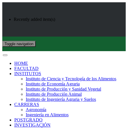
Recently added item(s)
Toggle navigation
HOME
FACULTAD
INSTITUTOS
Instituto de Ciencia y Tecnología de los Alimentos
Instituto de Economía Agraria
Instituto de Producción y Sanidad Vegetal
Instituto de Producción Animal
Instituto de Ingeniería Agraria y Suelos
CARRERAS
Agronomía
Ingeniería en Alimentos
POSTGRADO
INVESTIGACIÓN