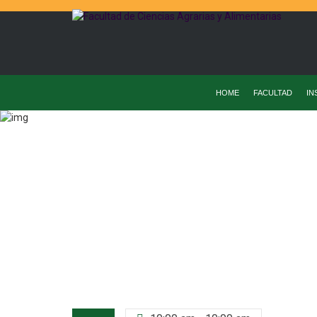
HOME
FACULTAD
IN
Home
Facultad
Taller De Compuestos Bioact