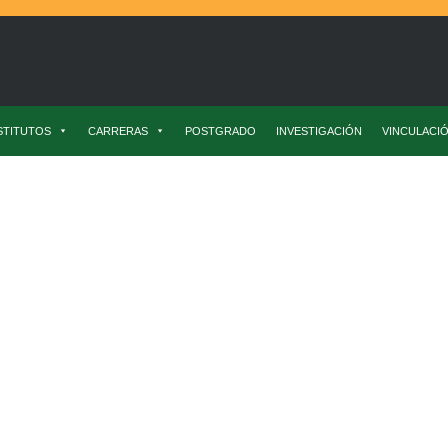
STITUTOS
CARRERAS
POSTGRADO
INVESTIGACIÓN
VINCULACI
ivos: Estabilización Mediante Microencapsulación Para Su Uso Como In