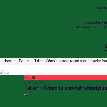
Laborat
Laboratorio de
Laboratorio para el 
L
Lab
Home
Events
Taller: "Cómo la asociatividad puede ayudar fre
Sep
25
2:10 pm - 5:00 pm
Taller: «Cómo la asociatividad pu