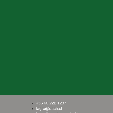
+56 63 222 1237
fagro@uach.cl