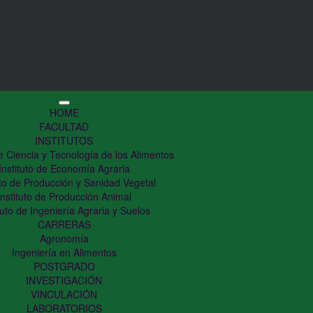
HOME
FACULTAD
INSTITUTOS
de Ciencia y Tecnología de los Alimentos
Instituto de Economía Agraria
uto de Producción y Sanidad Vegetal
Instituto de Producción Animal
tuto de Ingeniería Agraria y Suelos
CARRERAS
Agronomía
Ingeniería en Alimentos
POSTGRADO
INVESTIGACIÓN
VINCULACIÓN
LABORATORIOS