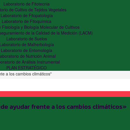
Laboratorio de Fitotecnia
orio de Cultivo de Tejidos Vegetales
Laboratorio de Fitopatología
Laboratorio de Fitoquímica
 Fisiología y Biología Molecular de Cultivos
Aseguramiento de la Calidad de la Medición (LACM)
Laboratorio de Suelos
Laboratorio de Malherbología
Laboratorio de Entomología
aboratorio de Nutrición Animal
oratorio de Análisis Instrumental
PLAN ESTRATÉGICO
nte a los cambios climáticos"
ede ayudar frente a los cambios climáticos»