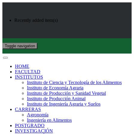
Recently added item(s)
Toggle navigation
HOME
FACULTAD
INSTITUTOS
Instituto de Ciencia y Tecnología de los Alimentos
Instituto de Economía Agraria
Instituto de Producción y Sanidad Vegetal
Instituto de Producción Animal
Instituto de Ingeniería Agraria y Suelos
CARRERAS
Agronomía
Ingeniería en Alimentos
POSTGRADO
INVESTIGACIÓN