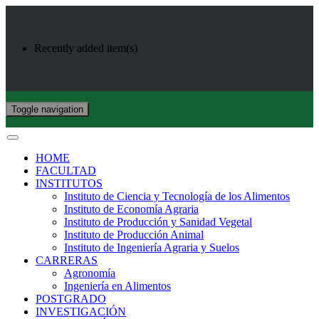
Recently added item(s)
Toggle navigation
HOME
FACULTAD
INSTITUTOS
Instituto de Ciencia y Tecnología de los Alimentos
Instituto de Economía Agraria
Instituto de Producción y Sanidad Vegetal
Instituto de Producción Animal
Instituto de Ingeniería Agraria y Suelos
CARRERAS
Agronomía
Ingeniería en Alimentos
POSTGRADO
INVESTIGACIÓN