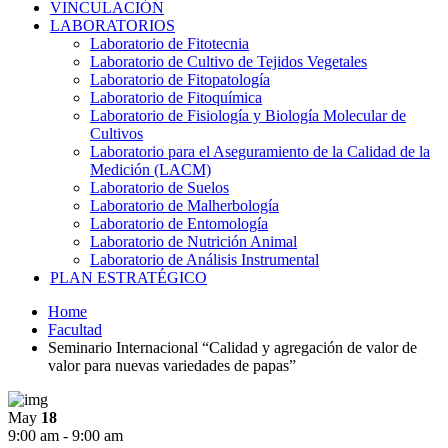
VINCULACIÓN
LABORATORIOS
Laboratorio de Fitotecnia
Laboratorio de Cultivo de Tejidos Vegetales
Laboratorio de Fitopatología
Laboratorio de Fitoquímica
Laboratorio de Fisiología y Biología Molecular de
Cultivos
Laboratorio para el Aseguramiento de la Calidad de la
Medición (LACM)
Laboratorio de Suelos
Laboratorio de Malherbología
Laboratorio de Entomología
Laboratorio de Nutrición Animal
Laboratorio de Análisis Instrumental
PLAN ESTRATÉGICO
Home
Facultad
Seminario Internacional “Calidad y agregación de valor de
valor para nuevas variedades de papas”
May
18
9:00 am - 9:00 am