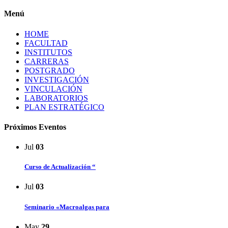
Menú
HOME
FACULTAD
INSTITUTOS
CARRERAS
POSTGRADO
INVESTIGACIÓN
VINCULACIÓN
LABORATORIOS
PLAN ESTRATÉGICO
Próximos Eventos
Jul
03
Curso de Actualización “
Jul
03
Seminario «Macroalgas para
May
29