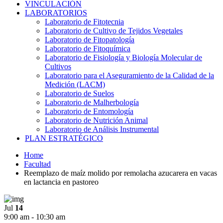
VINCULACIÓN
LABORATORIOS
Laboratorio de Fitotecnia
Laboratorio de Cultivo de Tejidos Vegetales
Laboratorio de Fitopatología
Laboratorio de Fitoquímica
Laboratorio de Fisiología y Biología Molecular de
Cultivos
Laboratorio para el Aseguramiento de la Calidad de la
Medición (LACM)
Laboratorio de Suelos
Laboratorio de Malherbología
Laboratorio de Entomología
Laboratorio de Nutrición Animal
Laboratorio de Análisis Instrumental
PLAN ESTRATÉGICO
Home
Facultad
Reemplazo de maíz molido por remolacha azucarera en vacas
en lactancia en pastoreo
Jul
14
9:00 am - 10:30 am