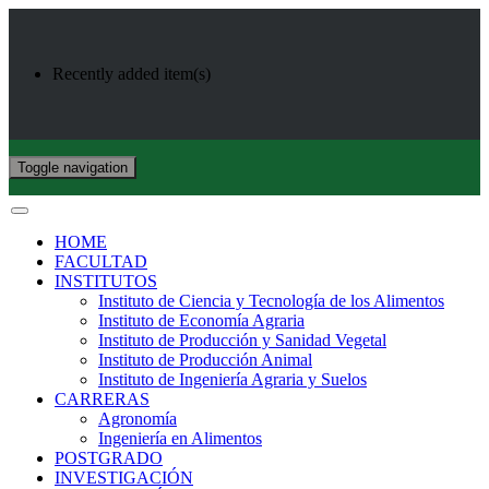
Recently added item(s)
Toggle navigation
HOME
FACULTAD
INSTITUTOS
Instituto de Ciencia y Tecnología de los Alimentos
Instituto de Economía Agraria
Instituto de Producción y Sanidad Vegetal
Instituto de Producción Animal
Instituto de Ingeniería Agraria y Suelos
CARRERAS
Agronomía
Ingeniería en Alimentos
POSTGRADO
INVESTIGACIÓN