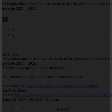
Proclamación de la nueva Rectoría de la Universidad Austral de 
período 2021 – 2025
No Events
Proclamación de la nueva Rectoría de la Universidad Austral de
período 2021 – 2025.
Viernes 18 de junio, a las 11:00 horas,
Transmitidos por las plataformas institucionales de:
Facebook Live
https://www.facebook.com/radiouachvaldivia
YouTube Radio
UACh
https://www.youtube.com/channel/UCACD7LXxQw3bEoBl6s
Señal 52 (SD) - 843 (HD) de Telsur.
Buscar: