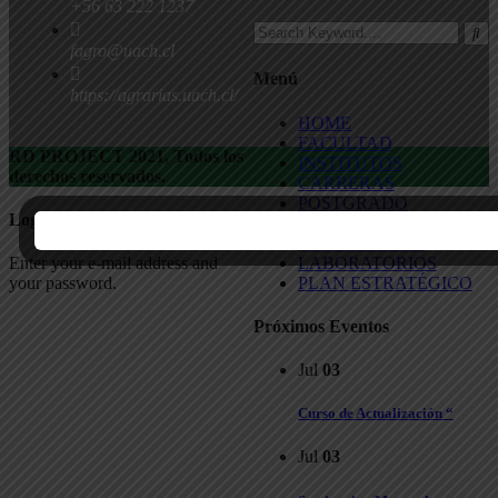
+56 63 222 1237
fagro@uach.cl
Menú
https://agrarias.uach.cl/
HOME
FACULTAD
RD PROJECT 2021, Todos los
INSTITUTOS
derechos reservados.
CARRERAS
POSTGRADO
Login Your Account
INVESTIGACIÓN
VINCULACIÓN
LABORATORIOS
Enter your e-mail address and
PLAN ESTRATÉGICO
your password.
Próximos Eventos
Jul
03
Curso de Actualización “
Jul
03