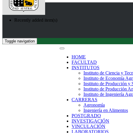
Recently added item(s)
Toggle navigation
HOME
FACULTAD
INSTITUTOS
Instituto de Ciencia y Tec
Instituto de Economía Agr
Instituto de Producción y
Instituto de Producción A
Instituto de Ingeniería Agr
CARRERAS
Agronomía
Ingeniería en Alimentos
POSTGRADO
INVESTIGACIÓN
VINCULACIÓN
LABORATORIOS