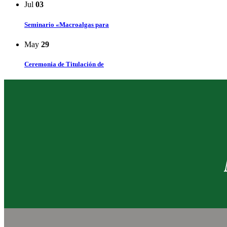
Jul
03
Seminario «Macroalgas para
May
29
Ceremonia de Titulación de