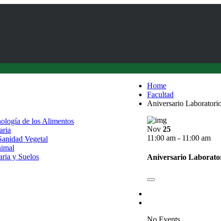
Home
Facultad
Aniversario Laboratori
nología de los Alimentos
Nov
25
aria
11:00 am - 11:00 am
 Sanidad Vegetal
nimal
aria y Suelos
Aniversario Laborato
No Events