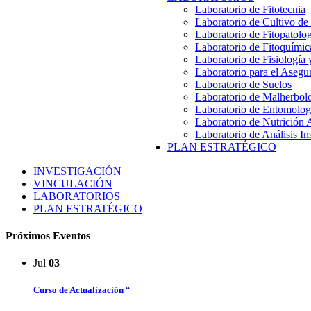
Laboratorio de Fitotecnia
Laboratorio de Cultivo de
Laboratorio de Fitopatolo
Laboratorio de Fitoquímic
Laboratorio de Fisiología
Laboratorio para el Aseg
Laboratorio de Suelos
Laboratorio de Malherbol
Laboratorio de Entomolog
Laboratorio de Nutrición 
Laboratorio de Análisis In
PLAN ESTRATÉGICO
INVESTIGACIÓN
VINCULACIÓN
LABORATORIOS
PLAN ESTRATÉGICO
Próximos Eventos
Jul
03
Curso de Actualización “