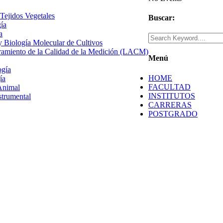
 Tejidos Vegetales
Buscar:
gía
a
 y Biología Molecular de Cultivos
uramiento de la Calidad de la Medición (LACM)
Menú
ogía
HOME
ía
FACULTAD
Animal
INSTITUTOS
strumental
CARRERAS
POSTGRADO