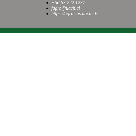
+56 63 222 1237
fagro@uach.cl
https://agrarias.uach.cl/