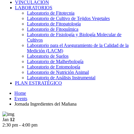
VINCULACIÓN
LABORATORIOS
Laboratorio de Fitotecnia
Laboratorio de Cultivo de Tejidos Vegetales
Laboratorio de Fitopatología
Laboratorio de Fitoquímica
Laboratorio de Fisiología y Biología Molecular de
Cultivos
Laboratorio para el Aseguramiento de la Calidad de la
Medición (LACM)
Laboratorio de Suelos
Laboratorio de Malherbología
Laboratorio de Entomología
Laboratorio de Nutrición Animal
Laboratorio de Análisis Instrumental
PLAN ESTRATÉGICO
Home
Events
Jornada Ingredientes del Mañana
Jan
12
2:30 pm - 4:00 pm