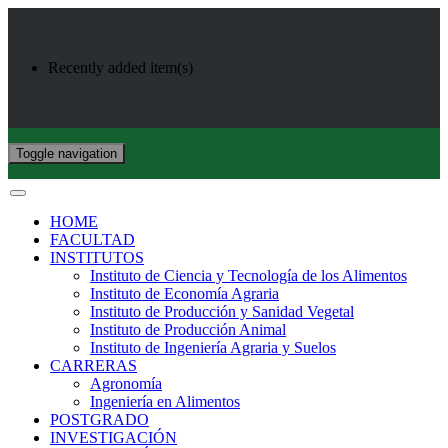
Recently added item(s)
Toggle navigation
HOME
FACULTAD
INSTITUTOS
Instituto de Ciencia y Tecnología de los Alimentos
Instituto de Economía Agraria
Instituto de Producción y Sanidad Vegetal
Instituto de Producción Animal
Instituto de Ingeniería Agraria y Suelos
CARRERAS
Agronomía
Ingeniería en Alimentos
POSTGRADO
INVESTIGACIÓN