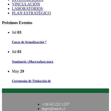
VINCULACIÓN
LABORATORIOS
PLAN ESTRATÉGICO
Próximos Eventos
Jul
03
Curso de Actualización “
Jul
03
Seminario «Macroalgas para
May
29
Ceremonia de Titulación de
+56 63 222 1237
fagro@uach.cl